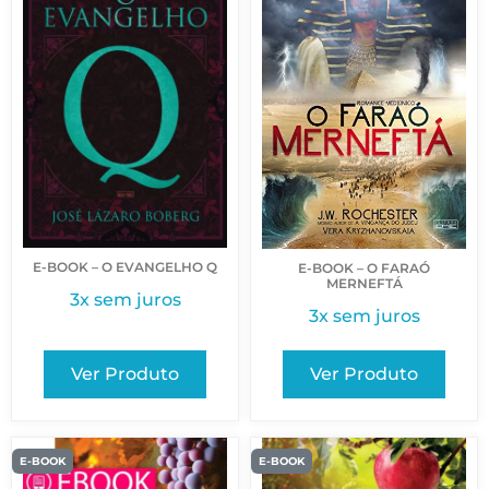
E-BOOK – O EVANGELHO Q
E-BOOK – O FARAÓ
MERNEFTÁ
3x sem juros
3x sem juros
Ver Produto
Ver Produto
E-BOOK
E-BOOK