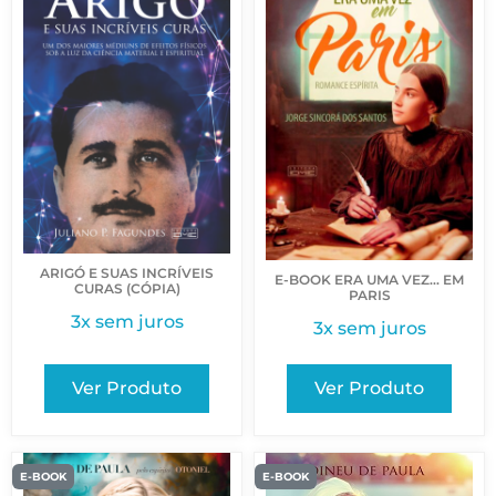
ARIGÓ E SUAS INCRÍVEIS
E-BOOK ERA UMA VEZ… EM
CURAS (CÓPIA)
PARIS
3x sem juros
3x sem juros
Ver Produto
Ver Produto
E-BOOK
E-BOOK