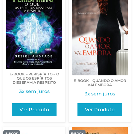
E-BOOK – PERISPÍRITO – O
QUE OS ESPÍRITOS
E-BOOK – QUANDO O AMOR
DISSERAM A RESPEITO
VAI EMBORA
3x sem juros
3x sem juros
Ver Produto
Ver Produto
E-BOOK
E-BOOK