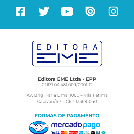
Editora EME Ltda - EPP
CNPJ 04.481.009/0001-12
Av. Brig. Faria Lima, 1080 – Vila Fátima
Capivari/SP – CEP 13369-040
FORMAS DE PAGAMENTO