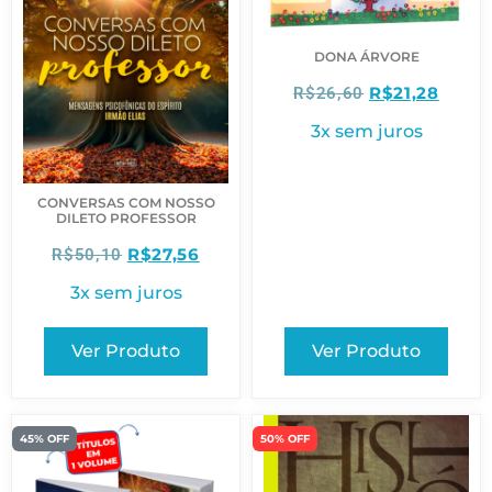
DONA ÁRVORE
R$
21,28
R$
26,60
3x sem juros
CONVERSAS COM NOSSO
DILETO PROFESSOR
R$
27,56
R$
50,10
3x sem juros
Ver Produto
Ver Produto
45% OFF
50% OFF