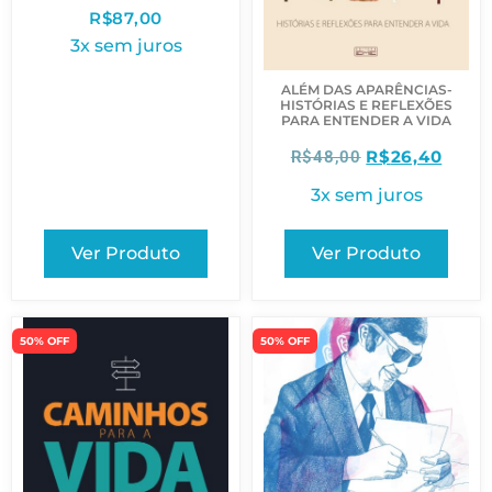
R$
87,00
3x sem juros
ALÉM DAS APARÊNCIAS-
HISTÓRIAS E REFLEXÕES
PARA ENTENDER A VIDA
R$
26,40
R$
48,00
3x sem juros
Ver Produto
Ver Produto
50% OFF
50% OFF