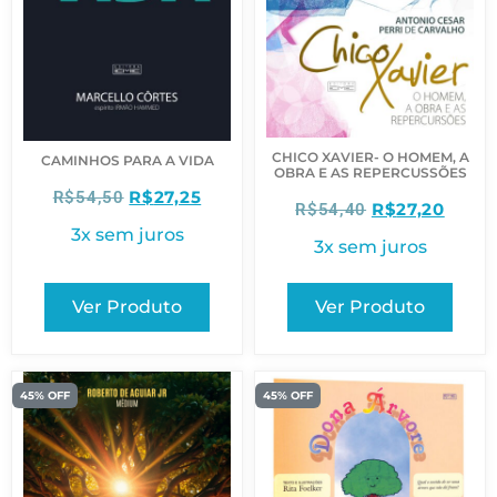
CHICO XAVIER- O HOMEM, A
CAMINHOS PARA A VIDA
OBRA E AS REPERCUSSÕES
R$
27,25
R$
54,50
R$
27,20
R$
54,40
3x sem juros
3x sem juros
Ver Produto
Ver Produto
45% OFF
45% OFF