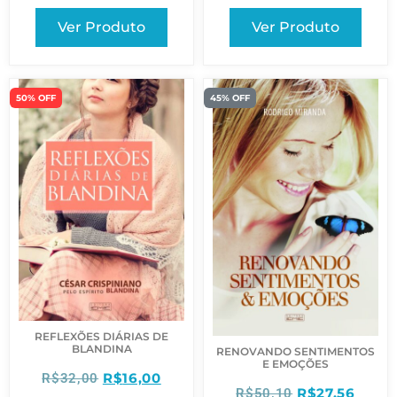
Ver Produto
Ver Produto
50% OFF
45% OFF
REFLEXÕES DIÁRIAS DE
BLANDINA
RENOVANDO SENTIMENTOS
E EMOÇÕES
R$
16,00
R$
32,00
R$
27,56
R$
50,10