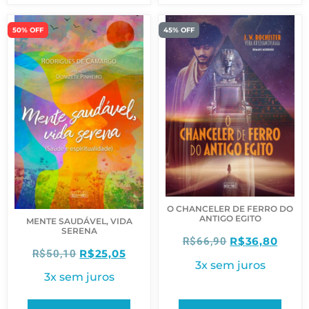
50% OFF
45% OFF
O CHANCELER DE FERRO DO
ANTIGO EGITO
MENTE SAUDÁVEL, VIDA
SERENA
R$
36,80
R$
66,90
R$
25,05
R$
50,10
3x sem juros
3x sem juros