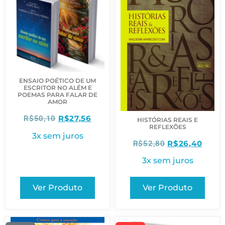
ENSAIO POÉTICO DE UM
ESCRITOR NO ALÉM E
POEMAS PARA FALAR DE
AMOR
R$
27,56
R$
50,10
HISTÓRIAS REAIS E
REFLEXÕES
3x sem juros
R$
26,40
R$
52,80
3x sem juros
Ver Produto
Ver Produto