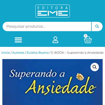
0
Início
/
ㅤAutores
/
Eulália Bueno
/ E-BOOK – Superando a Ansiedade