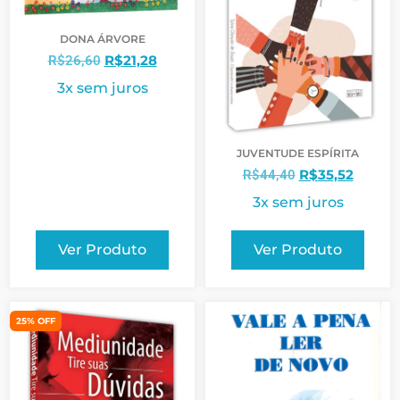
DONA ÁRVORE
R$
21,28
R$
26,60
3x sem juros
JUVENTUDE ESPÍRITA
R$
35,52
R$
44,40
3x sem juros
Ver Produto
Ver Produto
25% OFF