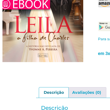
Para s
em 3x
Descrição
Avaliações (0)
Descrição