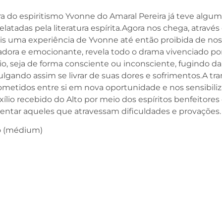
a do espiritismo Yvonne do Amaral Pereira já teve algu
latadas pela literatura espírita.Agora nos chega, através
is uma experiência de Yvonne até então proibida de nos
atadora e emocionante, revela todo o drama vivenciado po
o, seja de forma consciente ou inconsciente, fugindo da
ulgando assim se livrar de suas dores e sofrimentos.A tr
metidos entre si em nova oportunidade e nos sensibiliz
lio recebido do Alto por meio dos espíritos benfeitores
rientar aqueles que atravessam dificuldades e provações.
o (médium)