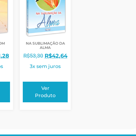
OM
NA SUBLIMAÇÃO DA
ALMA
1,28
R$
53,30
R$
42,64
os
3x sem juros
Ver
Produto