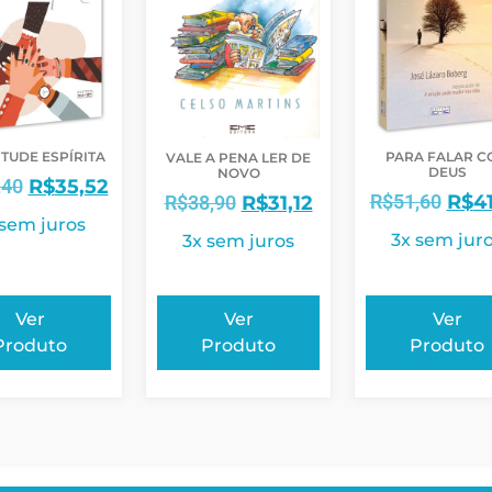
TUDE ESPÍRITA
PARA FALAR C
VALE A PENA LER DE
DEUS
NOVO
,40
R$
35,52
R$
51,60
R$
4
R$
38,90
R$
31,12
 sem juros
3x sem jur
3x sem juros
Ver
Ver
Ver
Produto
Produto
Produto