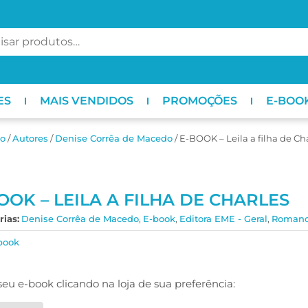
ES
MAIS VENDIDOS
PROMOÇÕES
E-BOO
io
/
ㅤAutores
/
Denise Corrêa de Macedo
/ E-BOOK – Leila a filha de Ch
OOK – LEILA A FILHA DE CHARLES
ias:
Denise Corrêa de Macedo
,
E-book
,
Editora EME - Geral
,
Roman
book
seu e-book clicando na loja de sua preferência: