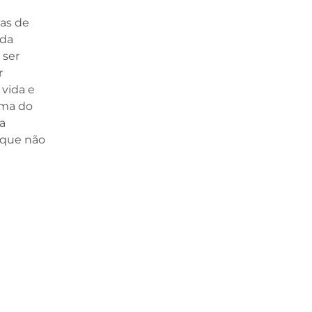
mas de
 da
 ser
r
 vida e
ama do
a
 que não