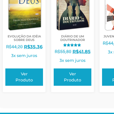
EVOLUÇÃO DA IDÉIA
DIÁRIO DE UM
JUVEN
SOBRE DEUS
DOUTRINADOR
R$
44
R$
44,20
R$
35,36
Avaliação
R$
55,80
R$
41,85
3x
5.00
3x sem juros
de 5
3x sem juros
Ver
Ver
Produto
Produto