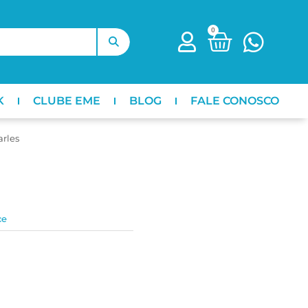
0
K
CLUBE EME
BLOG
FALE CONOSCO
arles
ce