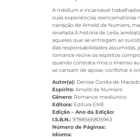
A médium e incansável trabalhador
suas experiências reencarnatórias re
narração de Arnold de Numiers, ma
revelada.A história de Leila, arreb
aqueles que se entregam ao suicídi
das responsabilidades assumidas, j
romance reúne os espíritos compro
quando constata-mos o imenso auxí
se cansam de apoiar, confortar e o
Autor(a):
Denise Corrêa de Maced
Espírito:
Arnold de Numiers
Gênero:
Romance mediúnico
Editora:
Editora EME
Edição – Ano da Edição:
I.S.B.N.:
9788566805963
Número de Páginas:
Idioma: