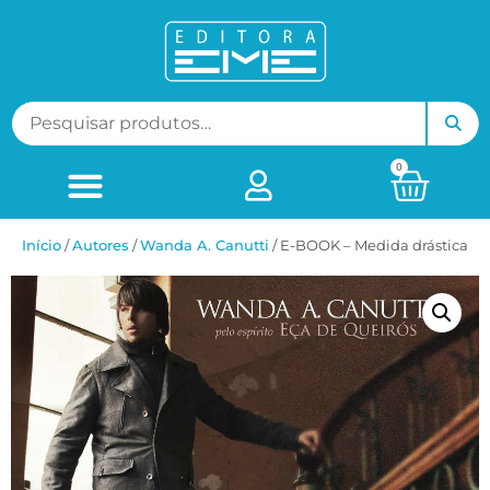
0
Início
/
ㅤAutores
/
Wanda A. Canutti
/ E-BOOK – Medida drástica