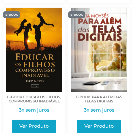
E-BOOK
E-BOOK
E-BOOK PARA ALÉM DAS
E-BOOK EDUCAR OS FILHOS,
TELAS DIGITAIS
COMPROMISSO INADIÁVEL
3x sem juros
3x sem juros
Ver Produto
Ver Produto