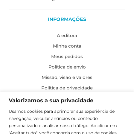
INFORMAÇÕES
A editora
Minha conta
Meus pedidos
Política de envio
Missão, visão e valores
Política de privacidade
Formas de pagamento
Valorizamos a sua privacidade
Política de troca e devolução
Usamos cookies para aprimorar sua experiência de
navegação, veicular anúncios ou conteúdo
Desenvolvimento:
personalizado e analisar nosso tráfego. Ao clicar em
"Aceitar tudo", você concorda com o uso de cookies.