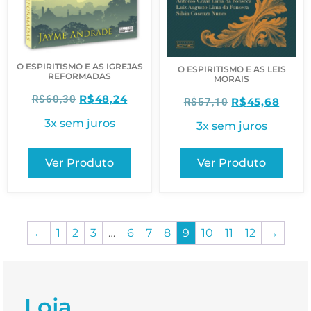
O ESPIRITISMO E AS IGREJAS
O ESPIRITISMO E AS LEIS
REFORMADAS
MORAIS
R$
48,24
R$
60,30
R$
45,68
R$
57,10
3x sem juros
3x sem juros
Ver Produto
Ver Produto
←
1
2
3
…
6
7
8
9
10
11
12
→
Loja