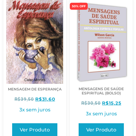
50% OFF
MENSAGENS DE SAÚDE
MENSAGEM DE ESPERANÇA
ESPIRITUAL (BOLSO)
R$
31,60
R$
39,50
R$
15,25
R$
30,50
3x sem juros
3x sem juros
Ver Produto
Ver Produto