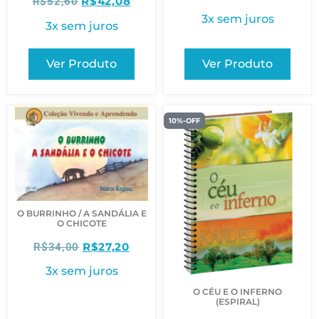
R$
42,08
R$
52,60
3x sem juros
3x sem juros
Ver Produto
Ver Produto
10%-OFF
O BURRINHO / A SANDÁLIA E
O CHICOTE
R$
27,20
R$
34,00
3x sem juros
O CÉU E O INFERNO
(ESPIRAL)