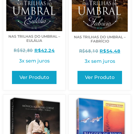
NAS TRILHAS DO UMBRAL –
NAS TRILHAS DO UMBRAL –
EULÁLIA
FABRÍCIO
R$
42,24
R$
52,80
R$
54,48
R$
68,10
3x sem juros
3x sem juros
Ver Produto
Ver Produto