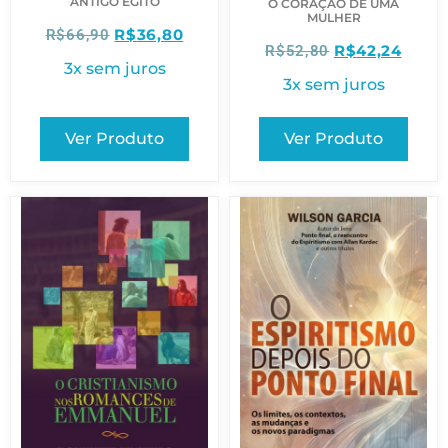
ANTIGO EGITO
O CORAÇÃO DE UMA
MULHER
R$
36,80
R$
66,90
R$
42,24
R$
52,80
3x sem juros
3x sem juros
Ver Produto
Ver Produto