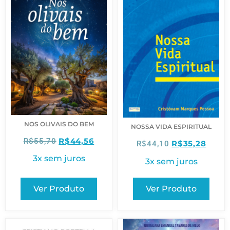
NOS OLIVAIS DO BEM
NOSSA VIDA ESPIRITUAL
R$
44,56
R$
55,70
R$
35,28
R$
44,10
3x sem juros
3x sem juros
Ver Produto
Ver Produto