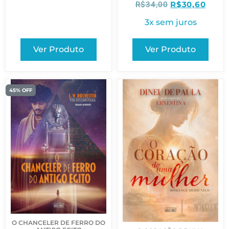
R$
30,60
R$
34,00
3x sem juros
Ver Produto
Ver Produto
45% OFF
O CHANCELER DE FERRO DO