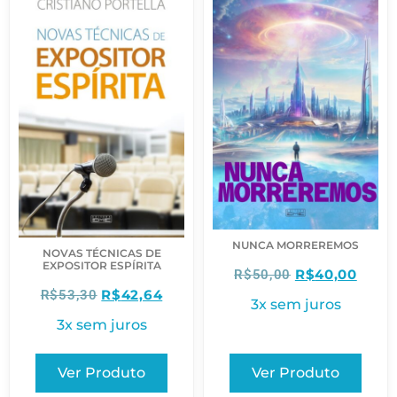
NUNCA MORREREMOS
NOVAS TÉCNICAS DE
EXPOSITOR ESPÍRITA
R$
40,00
R$
50,00
R$
42,64
R$
53,30
3x sem juros
3x sem juros
Ver Produto
Ver Produto