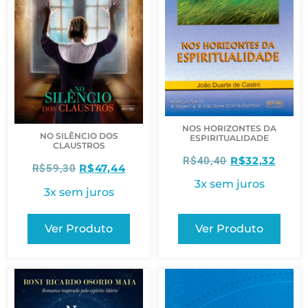
NOS HORIZONTES DA
NO SILÊNCIO DOS
ESPIRITUALIDADE
CLAUSTROS
R$
32,32
R$
40,40
R$
47,44
R$
59,30
3x sem juros
3x sem juros
Ver Produto
Ver Produto