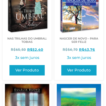
NAS TRILHAS DO UMBRAL:
NASCER DE NOVO – PARA
TOBIAS
SER FELIZ
R$
52,40
R$
43,76
R$
65,50
R$
54,70
3x sem juros
3x sem juros
Ver Produto
Ver Produto