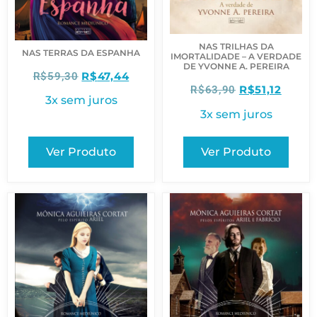
NAS TRILHAS DA
NAS TERRAS DA ESPANHA
IMORTALIDADE – A VERDADE
DE YVONNE A. PEREIRA
R$
47,44
R$
59,30
R$
51,12
R$
63,90
3x sem juros
3x sem juros
Ver Produto
Ver Produto