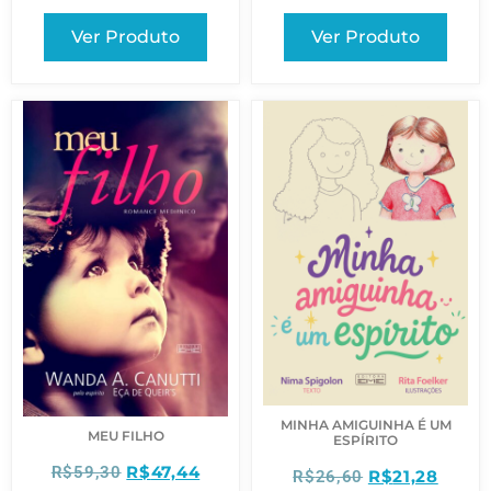
Ver Produto
Ver Produto
MINHA AMIGUINHA É UM
MEU FILHO
ESPÍRITO
R$
47,44
R$
59,30
R$
21,28
R$
26,60