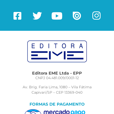
Editora EME Ltda - EPP
CNPJ 04.481.009/0001-12
Av. Brig. Faria Lima, 1080 – Vila Fátima
Capivari/SP – CEP 13369-040
FORMAS DE PAGAMENTO