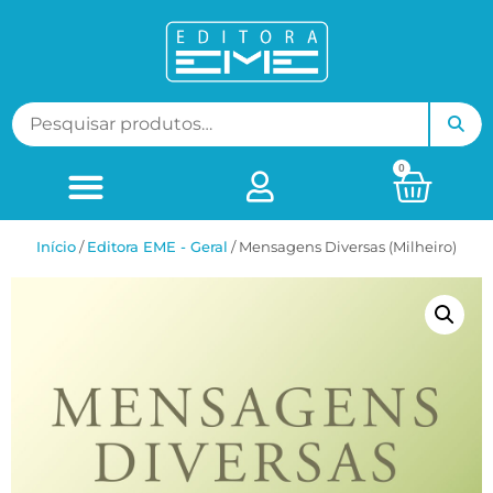
0
Início
/
Editora EME - Geral
/ Mensagens Diversas (Milheiro)