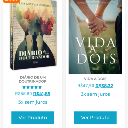
DIÁRIO DE UM
VIDA A DOIS
DOUTRINADOR
R$
38,32
R$
47,90
Avaliação
R$
41,85
R$
55,80
3x sem juros
5.00
de 5
3x sem juros
Ver Produto
Ver Produto