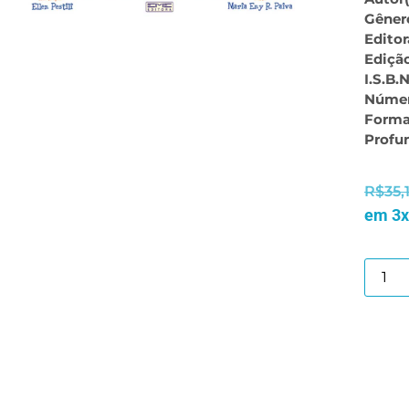
Gêner
Editor
Ediçã
I.S.B.N
Númer
Forma
Profu
R$
35,
em 3x