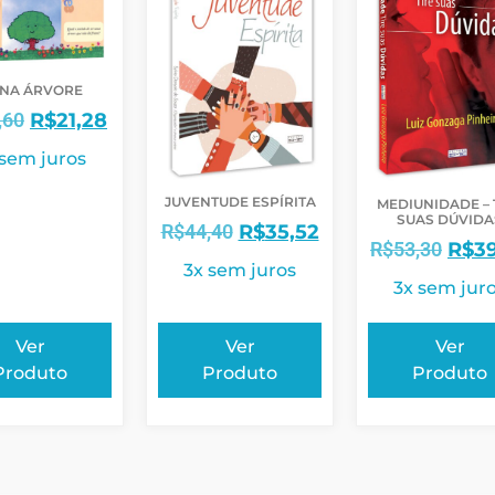
NA ÁRVORE
,60
R$
21,28
 sem juros
JUVENTUDE ESPÍRITA
MEDIUNIDADE – 
SUAS DÚVIDA
R$
44,40
R$
35,52
R$
53,30
R$
3
3x sem juros
3x sem jur
Ver
Ver
Ver
Produto
Produto
Produto