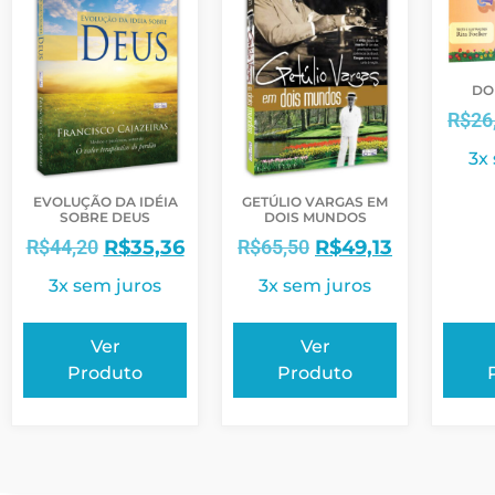
DO
R$
26
3x
EVOLUÇÃO DA IDÉIA
GETÚLIO VARGAS EM
SOBRE DEUS
DOIS MUNDOS
R$
44,20
R$
35,36
R$
65,50
R$
49,13
3x sem juros
3x sem juros
Ver
Ver
Produto
Produto