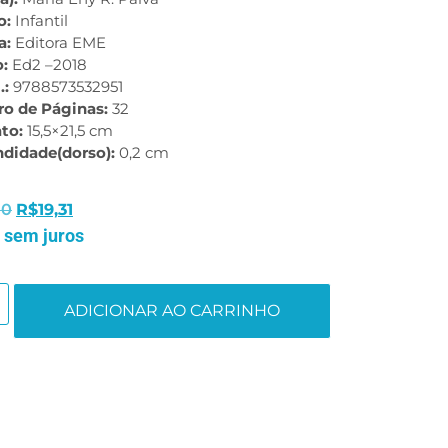
o:
Infantil
a:
Editora EME
o:
Ed2 –2018
.:
9788573532951
o de Páginas:
32
to:
15,5×21,5 cm
ndidade(dorso):
0,2 cm
10
R$
19,31
 sem juros
ADICIONAR AO CARRINHO