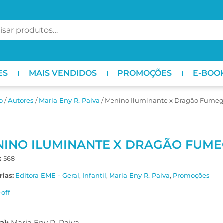
ES
MAIS VENDIDOS
PROMOÇÕES
E-BOO
o
/
ㅤAutores
/
Maria Eny R. Paiva
/ Menino Iluminante x Dragão Fume
INO ILUMINANTE X DRAGÃO FUM
:
568
ias:
Editora EME - Geral
,
Infantil
,
Maria Eny R. Paiva
,
Promoções
-off
a):
Maria Eny R. Paiva