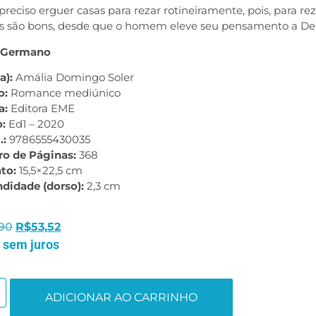
preciso erguer casas para rezar rotineiramente, pois, para re
s são bons, desde que o homem eleve seu pensamento a De
 Germano
a):
Amália Domingo Soler
o:
Romance mediúnico
a:
Editora EME
o:
Ed1 – 2020
.:
9786555430035
o de Páginas:
368
to:
15,5×22,5 cm
ndidade (dorso):
2,3 cm
90
R$
53,52
 sem juros
ADICIONAR AO CARRINHO