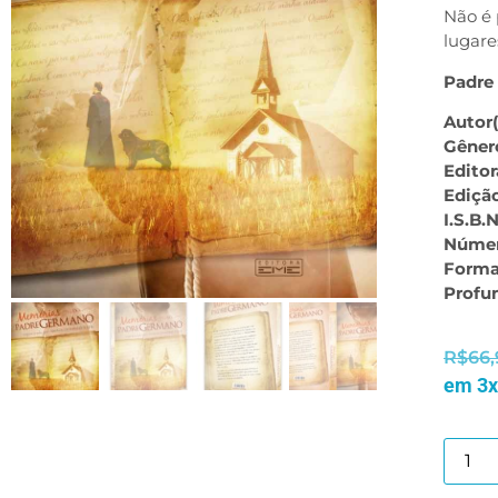
Não é 
lugare
Padre
Autor(
Gêner
Editor
Ediçã
I.S.B.N
Númer
Forma
Profu
R$
66,
em 3x