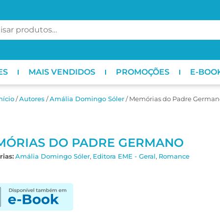
ES
MAIS VENDIDOS
PROMOÇÕES
E-BOO
nício
/
ㅤAutores
/
Amália Domingo Sóler
/ Memórias do Padre German
MÓRIAS DO PADRE GERMANO
ias:
Amália Domingo Sóler
,
Editora EME - Geral
,
Romance