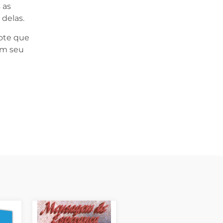
 as
 delas.
dote que
am seu