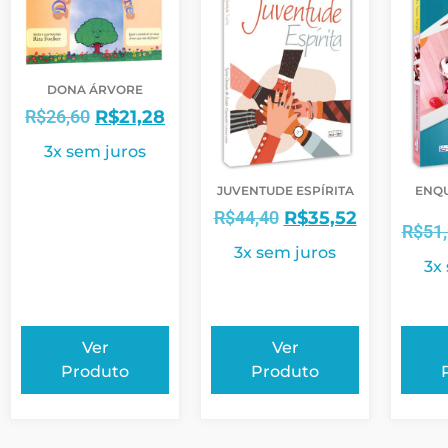
DONA ÁRVORE
R$
26,60
R$
21,28
3x sem juros
JUVENTUDE ESPÍRITA
ENQ
R$
44,40
R$
35,52
R$
51
3x sem juros
3x
Ver
Ver
Produto
Produto