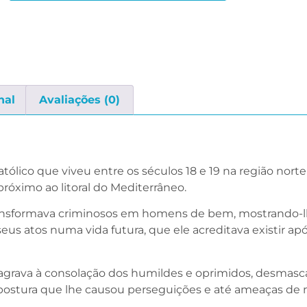
nal
Avaliações (0)
ólico que viveu entre os séculos 18 e 19 na região norte
róximo ao litoral do Mediterrâneo.
nsformava criminosos em homens de bem, mostrando-lh
us atos numa vida futura, que ele acreditava existir apó
ava à consolação dos humildes e oprimidos, desmasca
, postura que lhe causou perseguições e até ameaças de 