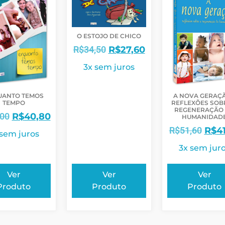
O ESTOJO DE CHICO
R$
34,50
R$
27,60
3x sem juros
UANTO TEMOS
A NOVA GERAÇÃ
TEMPO
REFLEXÕES SOB
REGENERAÇÃO
,00
R$
40,80
HUMANIDAD
R$
51,60
R$
4
 sem juros
3x sem jur
Ver
Ver
Ver
Produto
Produto
Produto