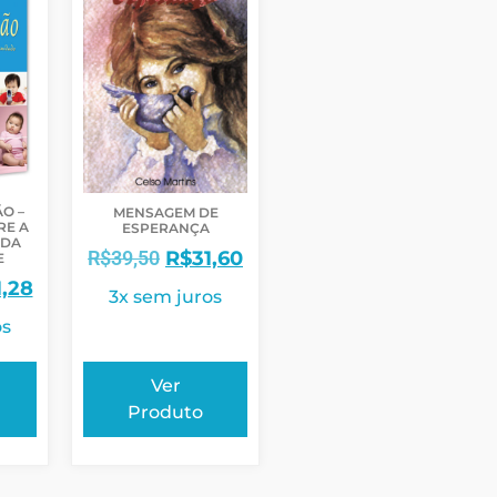
O –
MENSAGEM DE
RE A
ESPERANÇA
 DA
R$
39,50
R$
31,60
E
1,28
3x sem juros
os
Ver
Produto