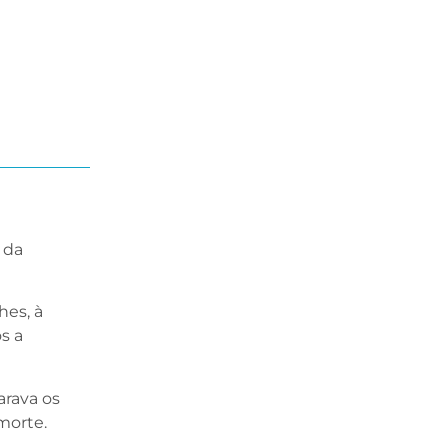
 da
es, à
s a
rava os
morte.