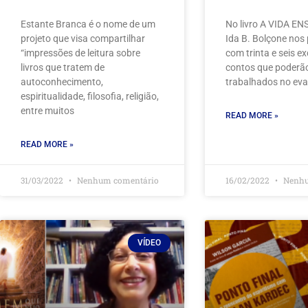
Estante Branca é o nome de um
No livro A VIDA EN
projeto que visa compartilhar
Ida B. Bolçone nos
“impressões de leitura sobre
com trinta e seis e
livros que tratem de
contos que poderão 
autoconhecimento,
trabalhados no ev
espiritualidade, filosofia, religião,
entre muitos
READ MORE »
READ MORE »
31/03/2022
Nenhum comentário
16/02/2022
Nenhu
VÍDEO