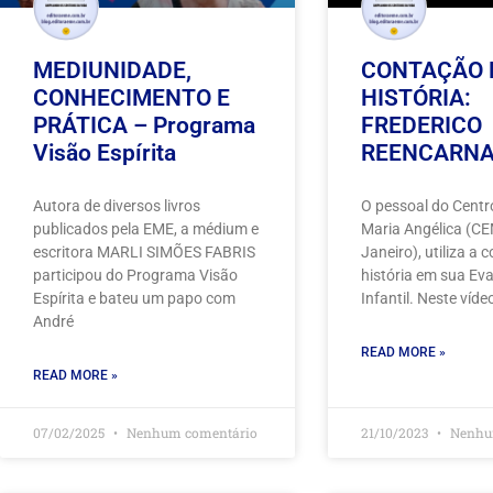
MEDIUNIDADE,
CONTAÇÃO 
CONHECIMENTO E
HISTÓRIA:
PRÁTICA – Programa
FREDERICO
Visão Espírita
REENCARN
Autora de diversos livros
O pessoal do Centro
publicados pela EME, a médium e
Maria Angélica (CE
escritora MARLI SIMÕES FABRIS
Janeiro), utiliza a
participou do Programa Visão
história em sua Ev
Espírita e bateu um papo com
Infantil. Neste víde
André
READ MORE »
READ MORE »
07/02/2025
Nenhum comentário
21/10/2023
Nenhu