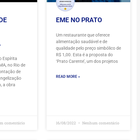
DE
EME NO PRATO
Um restaurante que oferece
alimentação saudável e de
A
qualidade pelo preço simbólico de
R$ 1,00. Esta é a proposta do
 Espírita
‘Prato Carente’, um dos projetos
MA, no Rio de
 contação de
READ MORE »
angelização
o, a obra
m comentário
16/08/2022
Nenhum comentário