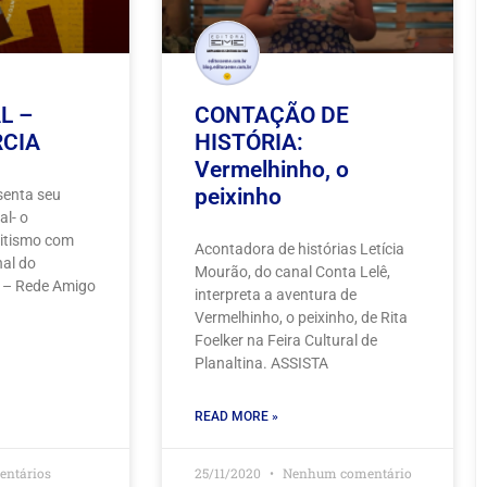
L –
CONTAÇÃO DE
RCIA
HISTÓRIA:
Vermelhinho, o
peixinho
senta seu
al- o
ritismo com
Acontadora de histórias Letícia
nal do
Mourão, do canal Conta Lelê,
 – Rede Amigo
interpreta a aventura de
Vermelhinho, o peixinho, de Rita
Foelker na Feira Cultural de
Planaltina. ASSISTA
READ MORE »
entários
25/11/2020
Nenhum comentário