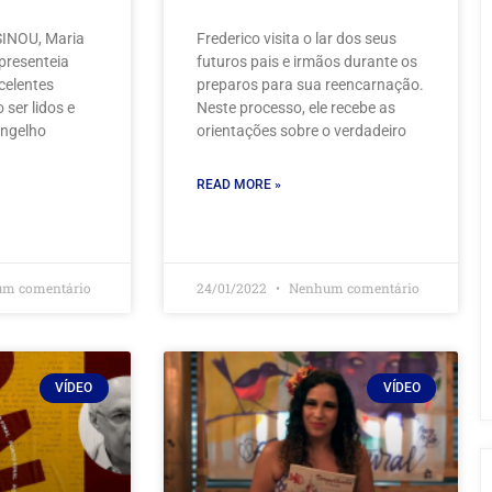
SINOU, Maria
Frederico visita o lar dos seus
 presenteia
futuros pais e irmãos durante os
xcelentes
preparos para sua reencarnação.
ser lidos e
Neste processo, ele recebe as
angelho
orientações sobre o verdadeiro
READ MORE »
m comentário
24/01/2022
Nenhum comentário
VÍDEO
VÍDEO