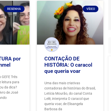
RESENHA
VÍDEO
TURA por
CONTAÇÃO DE
mmel
HISTÓRIA: O caracol
que queria voar
o GEFE Três
 leitura para
Uma das mais criativas
tou da dica?
contadoras de histórias do Brasil,
livro de José
Letícia Mourão, do canal Conta
cando
Lelê, interpreta O caracol que
queria voar, de Elisangela
Barbosa da