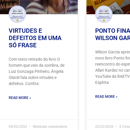
VIRTUDES E
PONTO FINA
DEFEITOS EM UMA
WILSON GA
SÓ FRASE
Wilson Garcia apre
novo livro Ponto fin
Com texto retirado do livro O
reencontro do espi
homem que veio da sombra, de
Allan Kardec no ca
Luiz Gonzaga Pinheiro, Ângela
YouTube da RAETV
Olardi fala sobre virtudes e
Espírita
defeitos. Confira:
READ MORE »
READ MORE »
03/02/2021
Nenhum comentário
23/12/2020
2 Com