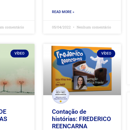
READ MORE »
m comentário
05/04/2022
Nenhum comentário
VÍDEO
VÍDEO
DE
Contação de
 AS
histórias: FREDERICO
REENCARNA