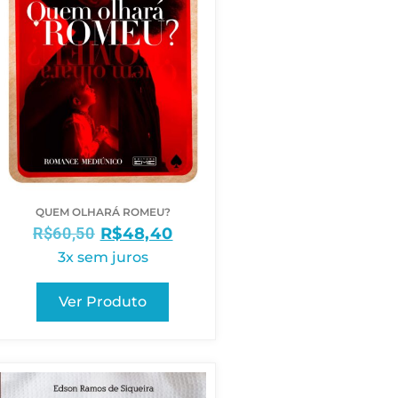
QUEM OLHARÁ ROMEU?
R$
60,50
R$
48,40
3x sem juros
Ver Produto