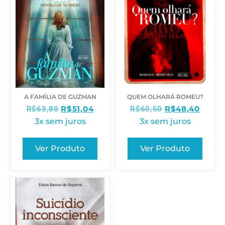
A FAMÍLIA DE GUZMAN
QUEM OLHARÁ ROMEU?
R$
51,04
R$
48,40
R$
63,80
R$
60,50
3x sem juros
3x sem juros
Ver Produto
Ver Produto