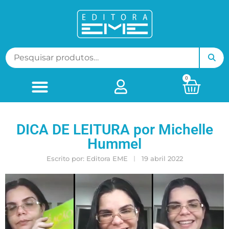
0
DICA DE LEITURA por Michelle
Hummel
Escrito por:
Editora EME
19 abril 2022