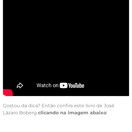
Gostou da dica? Então confira este livro de José
Lázaro Boberg
clicando na imagem abaixo
: