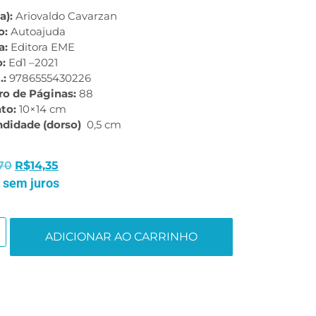
a):
Ariovaldo Cavarzan
o:
Autoajuda
a:
Editora EME
o:
Ed1 –2021
.:
9786555430226
o de Páginas:
88
to:
10×14 cm
ndidade (dorso)
0,5 cm
70
R$
14,35
 sem juros
ADICIONAR AO CARRINHO