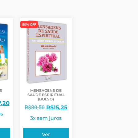
50% OFF
S
MENSAGENS DE
SAÚDE ESPIRITUAL
(BOLSO)
7,20
R$
30,50
R$
15,25
os
3x sem juros
Ver