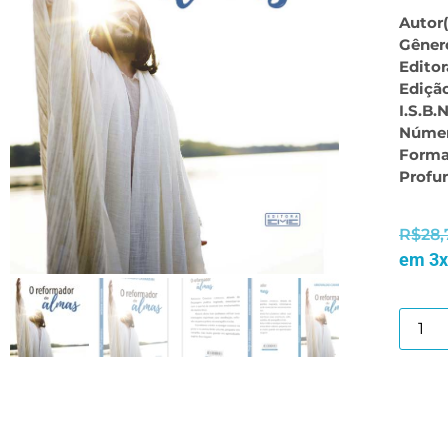
Autor(
Gêner
Editor
Ediçã
I.S.B.N
Númer
Forma
Profu
R$
28,
em 3x