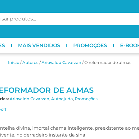
ES
MAIS VENDIDOS
PROMOÇÕES
E-BOO
Início
/
ㅤAutores
/
Ariovaldo Cavarzan
/ O reformador de almas
REFORMADOR DE ALMAS
ias:
Ariovaldo Cavarzan
,
Autoajuda
,
Promoções
-off
ntelha divina, imortal chama inteligente, preexistente ao me
ivente, no derradeiro instante da sina