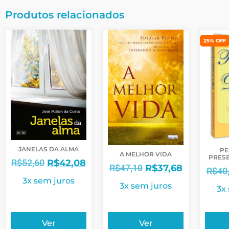
Produtos relacionados
25% OFF
JANELAS DA ALMA
PE
A MELHOR VIDA
PRESE
R$
52,60
R$
42,08
R$
47,10
R$
37,68
R$
40
3x sem juros
3x sem juros
3x
Ver
Ver