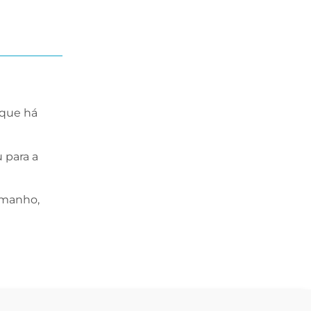
 que há
 para a
amanho,