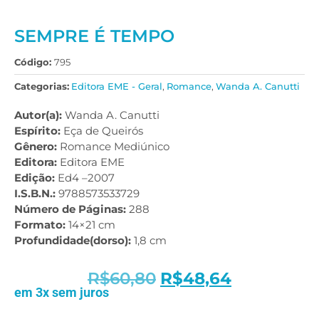
SEMPRE É TEMPO
Código:
795
Categorias:
Editora EME - Geral
,
Romance
,
Wanda A. Canutti
Autor(a):
Wanda A. Canutti
Espírito:
Eça de Queirós
Gênero:
Romance Mediúnico
Editora:
Editora EME
Edição:
Ed4 –2007
I.S.B.N.:
9788573533729
Número de Páginas:
288
Formato:
14×21 cm
Profundidade(dorso):
1,8 cm
R$
60,80
R$
48,64
em 3x sem juros