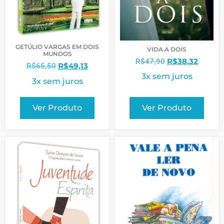
GETÚLIO VARGAS EM DOIS
VIDA A DOIS
MUNDOS
R$
38,32
R$
47,90
R$
49,13
R$
65,50
3x sem juros
3x sem juros
Ver Produto
Ver Produto