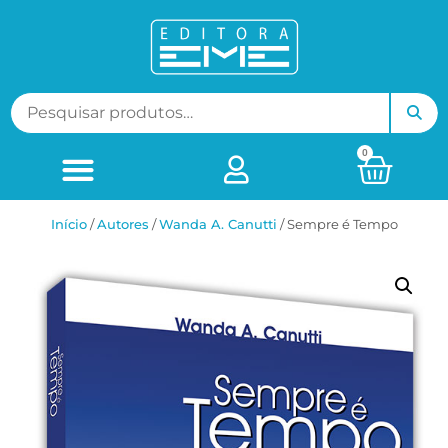
0
Início
/
ㅤAutores
/
Wanda A. Canutti
/ Sempre é Tempo