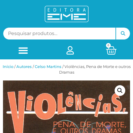
0
Início
/
ㅤAutores
/
Celso Martins
/ Violências, Pena de Morte e outros
Dramas