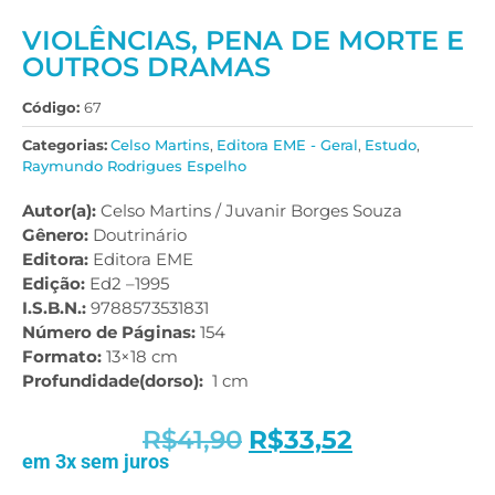
VIOLÊNCIAS, PENA DE MORTE E
OUTROS DRAMAS
Código:
67
Categorias:
Celso Martins
,
Editora EME - Geral
,
Estudo
,
Raymundo Rodrigues Espelho
Autor(a):
Celso Martins / Juvanir Borges Souza
Gênero:
Doutrinário
Editora:
Editora EME
Edição:
Ed2 –1995
I.S.B.N.:
9788573531831
Número de Páginas:
154
Formato:
13×18 cm
Profundidade(dorso):
1 cm
R$
41,90
R$
33,52
em 3x sem juros