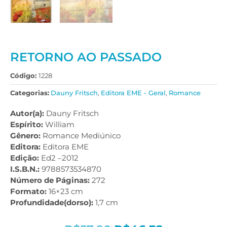
RETORNO AO PASSADO
Código:
1228
Categorias:
Dauny Fritsch
,
Editora EME - Geral
,
Romance
Autor(a):
Dauny Fritsch
Espírito:
William
Gênero:
Romance Mediúnico
Editora:
Editora EME
Edição:
Ed2 –2012
I.S.B.N.:
9788573534870
Número de Páginas:
272
Formato:
16×23 cm
Profundidade(dorso):
1,7 cm