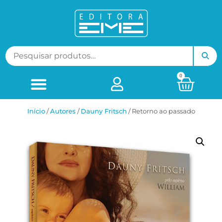
0
Início
/
ㅤAutores
/
Dauny Fritsch
/ Retorno ao passado