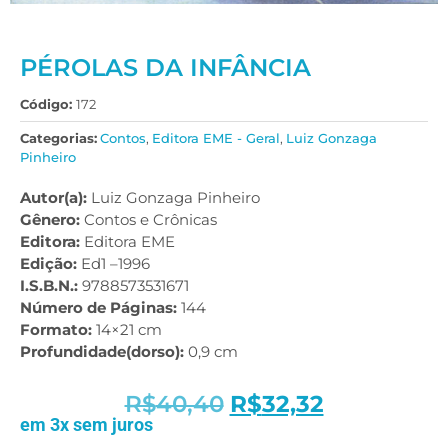
PÉROLAS DA INFÂNCIA
Código:
172
Categorias:
Contos
,
Editora EME - Geral
,
Luiz Gonzaga
Pinheiro
Autor(a):
Luiz Gonzaga Pinheiro
Gênero:
Contos e Crônicas
Editora:
Editora EME
Edição:
Ed1 –1996
I.S.B.N.:
9788573531671
Número de Páginas:
144
Formato:
14×21 cm
Profundidade(dorso):
0,9 cm
R$
40,40
R$
32,32
em 3x sem juros