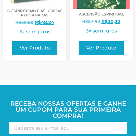
O ESPIRITISMO E AS IGREJAS
ASCENSÃO ESPIRITUAL
REFORMADAS
R$
30,32
R$
37,90
R$
48,24
R$
60,30
3x sem juros
3x sem juros
Ver Produto
Ver Produto
RECEBA NOSSAS OFERTAS E GANHE
UM CUPOM PARA SUA PRIMEIRA
COMPRA!