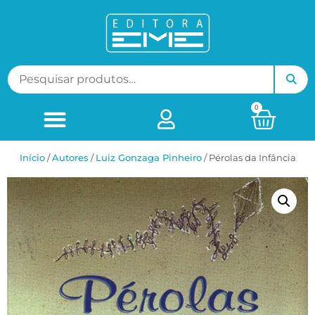
0
Início
/
ㅤAutores
/
Luiz Gonzaga Pinheiro
/ Pérolas da Infância