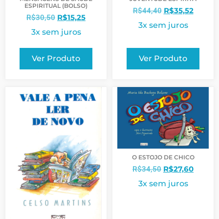
ESPIRITUAL (BOLSO)
R$
35,52
R$
44,40
R$
15,25
R$
30,50
3x sem juros
3x sem juros
Ver Produto
Ver Produto
O ESTOJO DE CHICO
R$
27,60
R$
34,50
3x sem juros