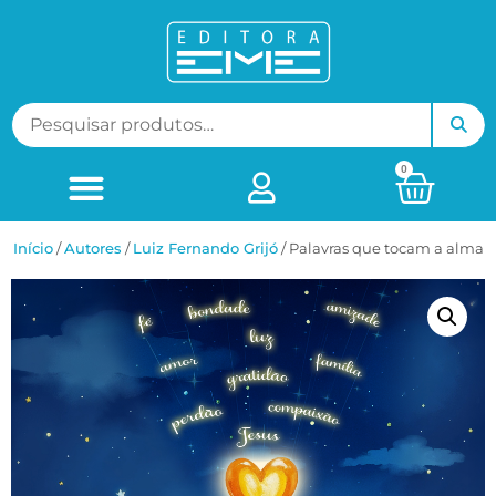
0
Início
/
ㅤAutores
/
Luiz Fernando Grijó
/ Palavras que tocam a alma