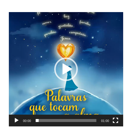
Tocador
de
vídeo
00:00
01:00