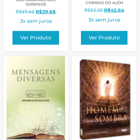
CORREIO DO ALÉM
SORRISOS
R$
42,64
R$
53,30
R$
39,68
R$
49,60
3x sem juros
3x sem juros
Ver Produto
Ver Produto