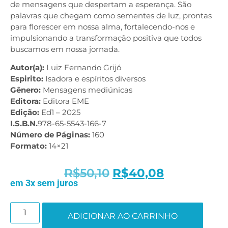
de mensagens que despertam a esperança. São
palavras que chegam como sementes de luz, prontas
para florescer em nossa alma, fortalecendo-nos e
impulsionando a transformação positiva que todos
buscamos em nossa jornada.
Autor(a):
Luiz Fernando Grijó
Espirito:
Isadora e espíritos diversos
Gênero:
Mensagens mediúnicas
Editora:
Editora EME
Edição:
Ed1 – 2025
I.S.B.N.
978-65-5543-166-7
Número de Páginas:
160
Formato:
14×21
R$
50,10
R$
40,08
em 3x sem juros
ADICIONAR AO CARRINHO