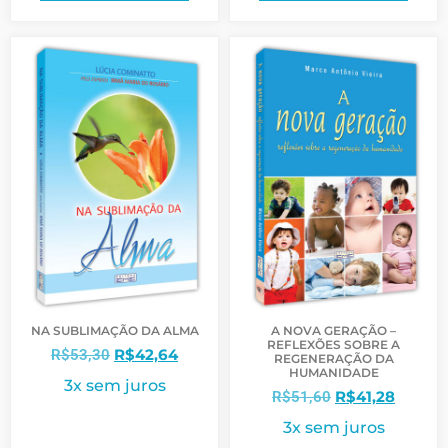
NA SUBLIMAÇÃO DA ALMA
A NOVA GERAÇÃO –
REFLEXÕES SOBRE A
R$
42,64
R$
53,30
REGENERAÇÃO DA
HUMANIDADE
3x sem juros
R$
41,28
R$
51,60
3x sem juros