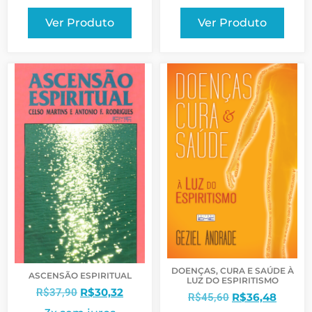
Ver Produto
Ver Produto
DOENÇAS, CURA E SAÚDE À
ASCENSÃO ESPIRITUAL
LUZ DO ESPIRITISMO
R$
30,32
R$
37,90
R$
36,48
R$
45,60