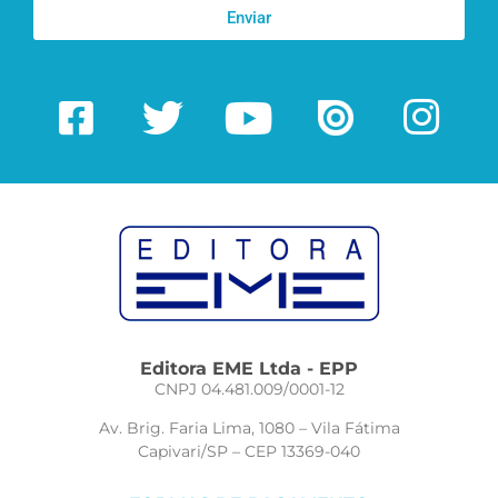
Enviar
Editora EME Ltda - EPP
CNPJ 04.481.009/0001-12
Av. Brig. Faria Lima, 1080 – Vila Fátima
Capivari/SP – CEP 13369-040