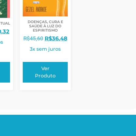
DOENÇAS, CURA E
ITUAL
SAÚDE À LUZ DO
ESPIRITISMO
0,32
R$
45,60
R$
36,48
os
3x sem juros
Ver
Produto