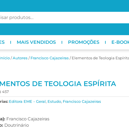
ES
MAIS VENDIDOS
PROMOÇÕES
E-BOO
Início
/
ㅤAutores
/
Francisco Cajazeiras
/ Elementos de Teologia Espírit
MENTOS DE TEOLOGIA ESPÍRITA
:
457
ias:
Editora EME - Geral
,
Estudo
,
Francisco Cajazeiras
a):
Francisco Cajazeiras
o:
Doutrinário