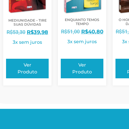
ENQUANTO TEMOS
O HO
MEDIUNIDADE – TIRE
TEMPO
D
SUAS DÚVIDAS
R$
51,00
R$
40,80
R$
51
R$
53,30
R$
39,98
3x sem juros
3x
3x sem juros
Ver
Ver
Produto
Produto