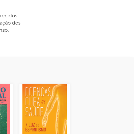
urecidos
cação dos
nso,