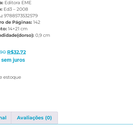
a:
Editora EME
o:
Ed3 – 2008
.:
9788573532579
o de Páginas:
142
to:
14×21 cm
ndidade(dorso):
0,9 cm
,90
R$
32,72
 sem juros
e estoque
nal
Avaliações (0)