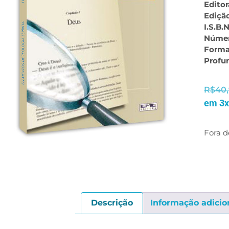
Editor
Ediçã
I.S.B.N
Númer
Forma
Profu
R$
40
em 3x
Fora d
Descrição
Informação adicio