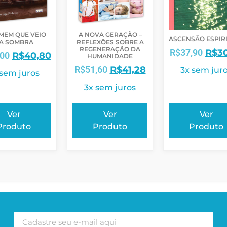
MEM QUE VEIO
A NOVA GERAÇÃO –
ASCENSÃO ESPIR
A SOMBRA
REFLEXÕES SOBRE A
REGENERAÇÃO DA
R$
37,90
R$
3
,00
R$
40,80
HUMANIDADE
R$
51,60
R$
41,28
3x sem jur
 sem juros
3x sem juros
Ver
Ver
Ver
Produto
Produto
Produto