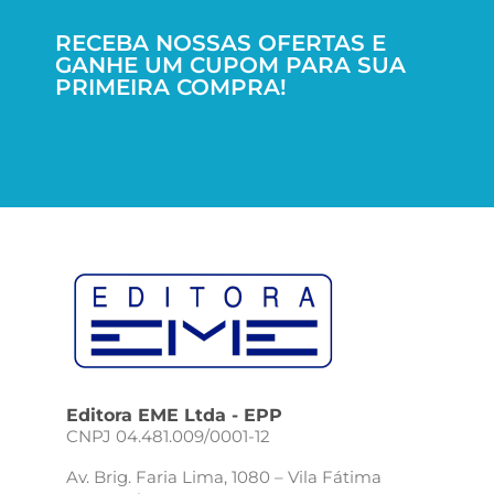
RECEBA NOSSAS OFERTAS E
GANHE UM CUPOM PARA SUA
PRIMEIRA COMPRA!
Editora EME Ltda - EPP
CNPJ 04.481.009/0001-12
Av. Brig. Faria Lima, 1080 – Vila Fátima