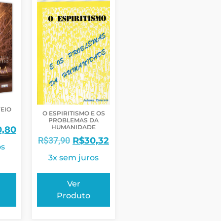
EIO
O ESPIRITISMO E OS
PROBLEMAS DA
HUMANIDADE
0,80
R$
37,90
R$
30,32
os
3x sem juros
Ver
Produto