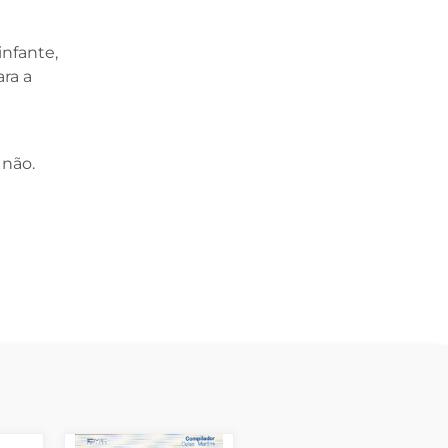
infante,
ra a
 não.