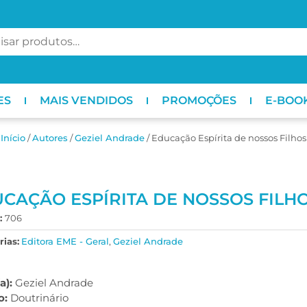
ES
MAIS VENDIDOS
PROMOÇÕES
E-BOO
Início
/
ㅤAutores
/
Geziel Andrade
/ Educação Espírita de nossos Filhos
CAÇÃO ESPÍRITA DE NOSSOS FILH
:
706
ias:
Editora EME - Geral
,
Geziel Andrade
a):
Geziel Andrade
o:
Doutrinário