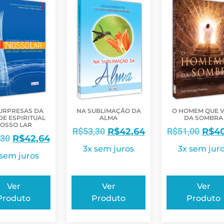
URPRESAS DA
NA SUBLIMAÇÃO DA
O HOMEM QUE V
DE ESPIRITUAL
ALMA
DA SOMBRA
OSSO LAR
R$
53,30
R$
42,64
R$
51,00
R$
4
,30
R$
42,64
3x sem juros
3x sem jur
 sem juros
Ver
Ver
Ver
Produto
Produto
Produto