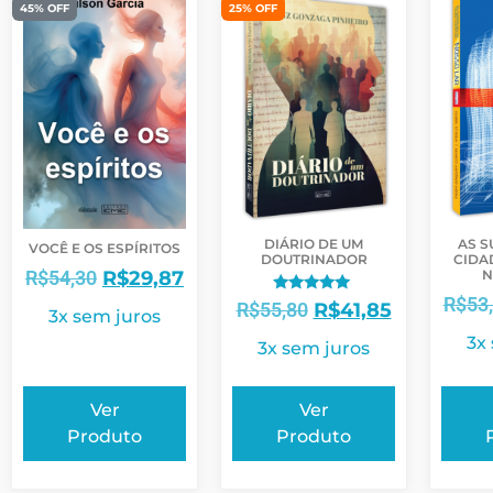
45% OFF
25% OFF
DIÁRIO DE UM
AS S
VOCÊ E OS ESPÍRITOS
DOUTRINADOR
CIDA
R$
54,30
R$
29,87
N
R$
53
Avaliação
R$
55,80
R$
41,85
3x sem juros
5.00
de 5
3x
3x sem juros
Ver
Ver
Produto
Produto