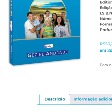
Editor
Ediçã
I.S.B.N
Númer
Forma
Profu
R$
56,
em 3x
Fora d
Descrição
Informação adicio