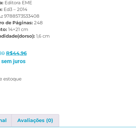
a:
Editora EME
o:
Ed3 – 2014
.:
9788573533408
o de Páginas:
248
to:
14×21 cm
ndidade(dorso):
1,6 cm
20
R$
44,96
 sem juros
e estoque
nal
Avaliações (0)