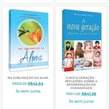
NA SUBLIMAÇÃO DA ALMA
A NOVA GERAÇÃO –
REFLEXÕES SOBRE A
R$
42,64
R$
53,30
REGENERAÇÃO DA
HUMANIDADE
3x sem juros
R$
41,28
R$
51,60
3x sem juros