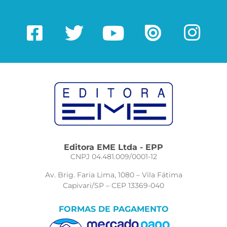
Editora EME Ltda - EPP
CNPJ 04.481.009/0001-12
Av. Brig. Faria Lima, 1080 – Vila Fátima
Capivari/SP – CEP 13369-040
FORMAS DE PAGAMENTO