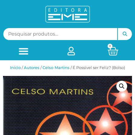
0
Início
/
ㅤAutores
/
Celso Martins
/ É Possível ser Feliz? (Bolso)