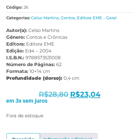
Código:
26
Categorias:
Celso Martins
,
Contos
,
Editora EME - Geral
Autor(a):
Celso Martins
Gênero:
Contos e Crônicas
Editora:
Editora EME
Edição:
Ed4 – 2004
I.S.B.N.:
9788573531008
Número de Páginas:
62
Formata:
10×14 cm
Profundidade (dorso):
0,4 cm
R$
28,80
R$
23,04
em 3x sem juros
Fora de estoque