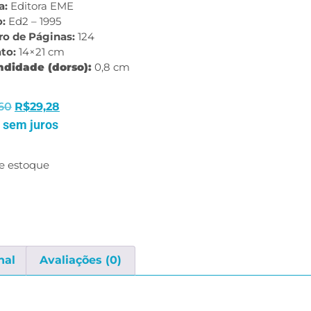
a:
Editora EME
o:
Ed2 – 1995
o de Páginas:
124
to:
14×21 cm
ndidade (dorso):
0,8 cm
60
R$
29,28
 sem juros
e estoque
nal
Avaliações (0)