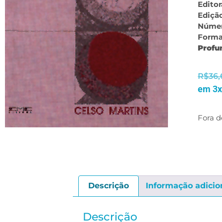
Editor
Ediçã
Númer
Forma
Profu
R$
36,
em 3x
Fora d
Descrição
Informação adicio
Descrição