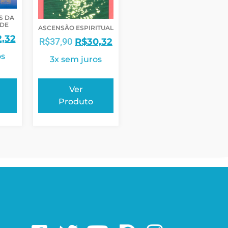
S DA
ADE
ASCENSÃO ESPIRITUAL
2,32
R$
37,90
R$
30,32
os
3x sem juros
Ver
Produto