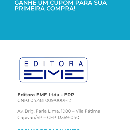
GANHE UM CUPOM PARA SUA
PRIMEIRA COMPRA!
Editora EME Ltda - EPP
CNPJ 04.481.009/0001-12
Av. Brig. Faria Lima, 1080 – Vila Fátima
Capivari/SP – CEP 13369-040