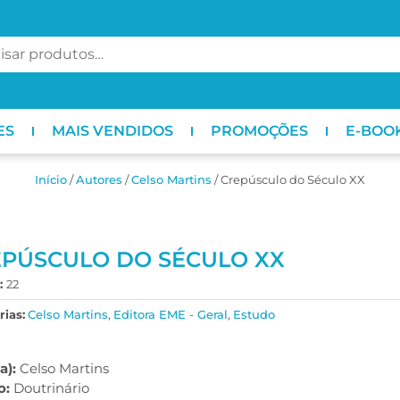
ES
MAIS VENDIDOS
PROMOÇÕES
E-BOO
Início
/
ㅤAutores
/
Celso Martins
/ Crepúsculo do Século XX
PÚSCULO DO SÉCULO XX
:
22
ias:
Celso Martins
,
Editora EME - Geral
,
Estudo
a):
Celso Martins
o:
Doutrinário