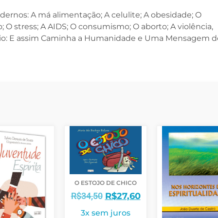
dernos: A má alimentação; A celulite; A obesidade; O
o; O stress; A AIDS; O consumismo; O aborto; A violência,
saio: E assim Caminha a Humanidade e Uma Mensagem d
O ESTOJO DE CHICO
R$
34,50
R$
27,60
3x sem juros