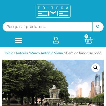
0
Início
/
ㅤAutores
/
Marco Antônio Vieira
/ Além do fundo do poço