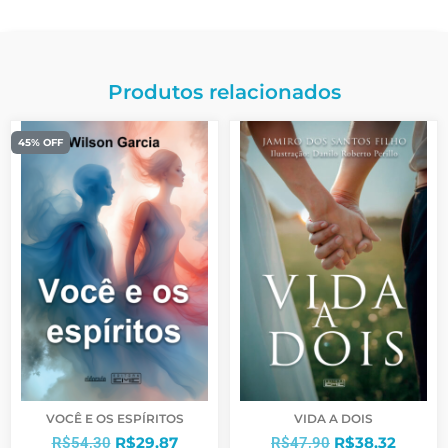
Produtos relacionados
45% OFF
VOCÊ E OS ESPÍRITOS
VIDA A DOIS
R$
29,87
R$
38,32
R$
54,30
R$
47,90