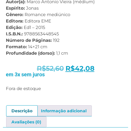
Autor(a):
Marco Antonio Vieira (médium)
Espírito:
Jonas
Gênero:
Romance mediúnico
Editora:
Editora EME
Edição:
Ed1 – 2015
I.S.B.N.:
9788563448545
Número de Páginas:
192
Formato:
14×21 cm
Profundidade (dorso):
1,1 cm
R$
52,60
R$
42,08
em 3x sem juros
Fora de estoque
Descrição
Informação adicional
Avaliações (0)