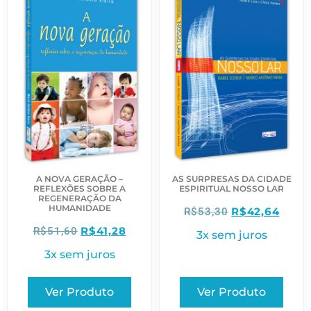
A NOVA GERAÇÃO –
AS SURPRESAS DA CIDADE
REFLEXÕES SOBRE A
ESPIRITUAL NOSSO LAR
REGENERAÇÃO DA
HUMANIDADE
R$
42,64
R$
53,30
R$
41,28
R$
51,60
3x sem juros
3x sem juros
Ver Produto
Ver Produto