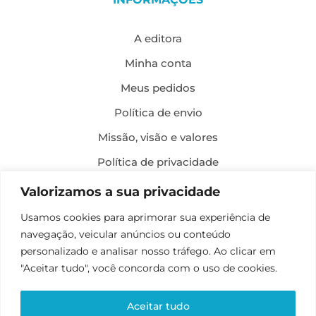
A editora
Minha conta
Meus pedidos
Política de envio
Missão, visão e valores
Política de privacidade
Formas de pagamento
Valorizamos a sua privacidade
Política de troca e devolução
Usamos cookies para aprimorar sua experiência de
navegação, veicular anúncios ou conteúdo
Desenvolvimento:
personalizado e analisar nosso tráfego. Ao clicar em
"Aceitar tudo", você concorda com o uso de cookies.
Aceitar tudo