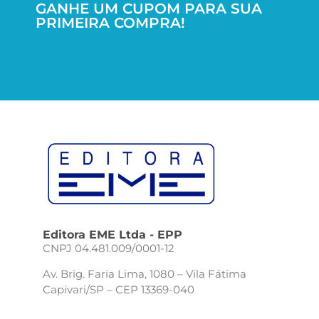
GANHE UM CUPOM PARA SUA
PRIMEIRA COMPRA!
Editora EME Ltda - EPP
CNPJ 04.481.009/0001-12
Av. Brig. Faria Lima, 1080 – Vila Fátima
Capivari/SP – CEP 13369-040