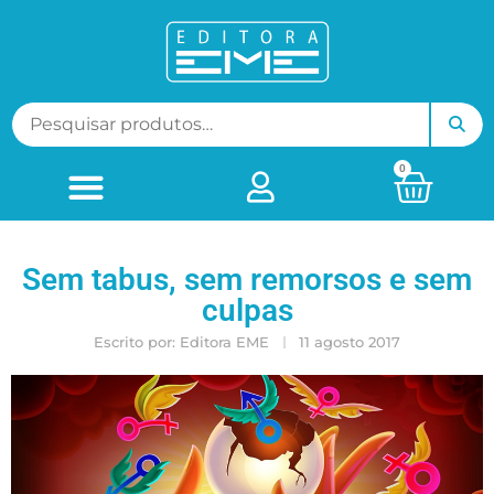
0
Sem tabus, sem remorsos e sem
culpas
Escrito por:
Editora EME
11 agosto 2017