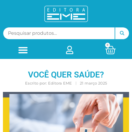
0
VOCÊ QUER SAÚDE?
Escrito por:
Editora EME
21 março 2025