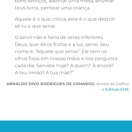
bons serviços; adornar uma mesa, arrumar
teus livros, pentear uma criança.
Aquele é o que critica; este é o que destrói:
sê tu o que serve.
O servir não é faina de seres inferiores.
Deus, que dá os frutos e a luz, serve. Seu
nome é: “Aquele que serve”. Ele tem os
olhos fixos em nossas mãos e nos pergunta
cada dia: Serviste hoje? A quem? À árvore?
A teu irmão? A tua mãe?”
ARNALDO DIVO RODRIGUES DE CAMARGO
, diretor da Gráfica
e
Editora EME