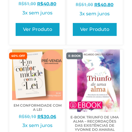
R$
40,80
R$
51,00
R$
40,80
R$
51,00
3x sem juros
3x sem juros
Ver Produto
Ver Produto
40%-OFF
E-BOOK
EM CONFORMIDADE COM
A LEI
R$
30,06
R$
50,10
E-BOOK TRIUNFO DE UMA
ALMA – RECORDAÇÕES
3x sem juros
DAS EXISTÊNCIAS DE
YVONNE DO AMARAL