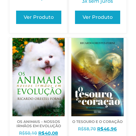
3x sem juros
Ver Produto
Ver Produto
OS ANIMAIS – NOSSOS
O TESOURO E O CORAÇÃO
IRMÃOS EM EVOLUÇÃO
R$
46,96
R$
58,70
R$
40,08
R$
50,10