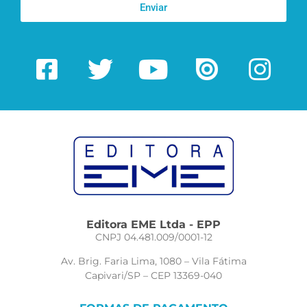
Enviar
Editora EME Ltda - EPP
CNPJ 04.481.009/0001-12
Av. Brig. Faria Lima, 1080 – Vila Fátima
Capivari/SP – CEP 13369-040