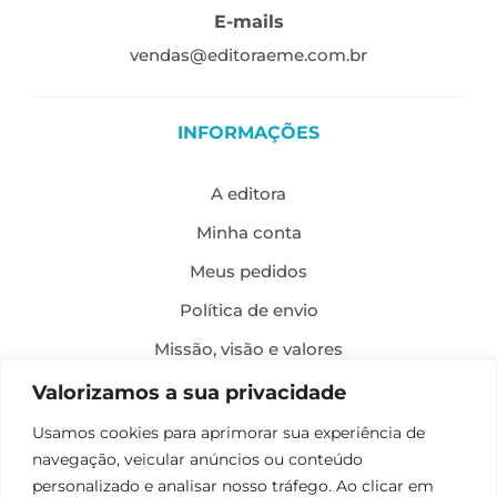
E-mails
vendas@editoraeme.com.br
INFORMAÇÕES
A editora
Minha conta
Meus pedidos
Política de envio
Missão, visão e valores
Política de privacidade
Valorizamos a sua privacidade
Formas de pagamento
Usamos cookies para aprimorar sua experiência de
navegação, veicular anúncios ou conteúdo
Política de troca e devolução
personalizado e analisar nosso tráfego. Ao clicar em