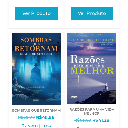
Ver Produto
Ver Produto
RAZÕES PARA UMA VIDA
SOMBRAS QUE RETORNAM
MELHOR
R$
46,96
R$
58,70
R$
41,28
R$
51,60
3x sem juros