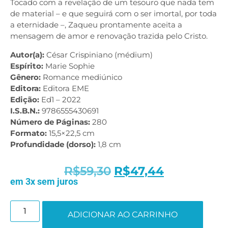
Tocado com a revelação de um tesouro que nada tem
de material – e que seguirá com o ser imortal, por toda
a eternidade –, Zaqueu prontamente aceita a
mensagem de amor e renovação trazida pelo Cristo.
Autor(a):
César Crispiniano (médium)
Espírito:
Marie Sophie
Gênero:
Romance mediúnico
Editora:
Editora EME
Edição:
Ed1 – 2022
I.S.B.N.:
9786555430691
Número de Páginas:
280
Formato:
15,5×22,5 cm
Profundidade (dorso):
1,8 cm
R$
59,30
R$
47,44
em 3x sem juros
ADICIONAR AO CARRINHO