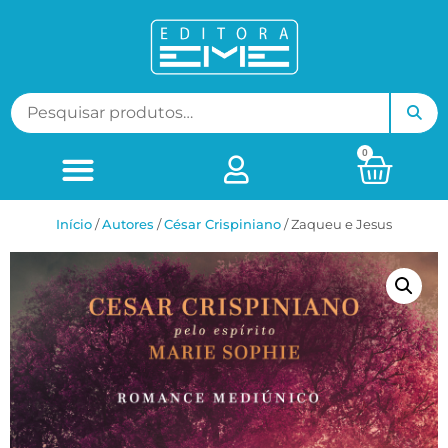
0
Início
/
ㅤAutores
/
César Crispiniano
/ Zaqueu e Jesus