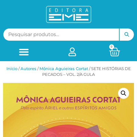
0
Início
/
ㅤAutores
/
Mônica Aguieiras Cortat
/ SETE HISTÓRIAS DE
PECADOS – VOL. 2/A GULA