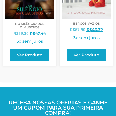
BERÇOS VAZIOS
NO SILÊNCIO DOS
CLAUSTROS
R$
46,32
R$
57,90
R$
47,44
R$
59,30
3x sem juros
3x sem juros
Ver Produto
Ver Produto
RECEBA NOSSAS OFERTAS E GANHE
UM CUPOM PARA SUA PRIMEIRA
COMPRA!