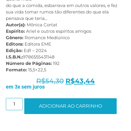
do que a comida, esbarrava em outros valores, e fez
sua vida tomar rumos tão diferentes do que ela
pensava que teria…
Autor(a):
Mônica Cortat
Espírito:
Ariel e outros espíritos amigos
Gênero:
Romance Mediúnico
Editora:
Editora EME
Edição:
Ed1 – 2024
I.S.B.N.:
9786555431148
Número de Páginas:
192
Formato:
15,5×22,5
R$
54,30
R$
43,44
em 3x sem juros
ADICIONAR AO CARRINHO