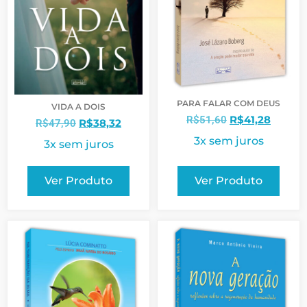
PARA FALAR COM DEUS
VIDA A DOIS
R$
41,28
R$
51,60
R$
38,32
R$
47,90
3x sem juros
3x sem juros
Ver Produto
Ver Produto