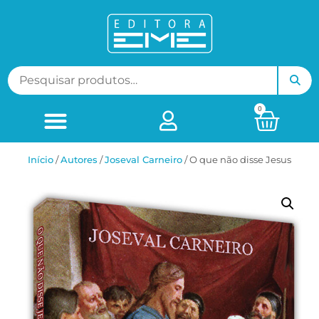
0
Início
/
ㅤAutores
/
Joseval Carneiro
/ O que não disse Jesus