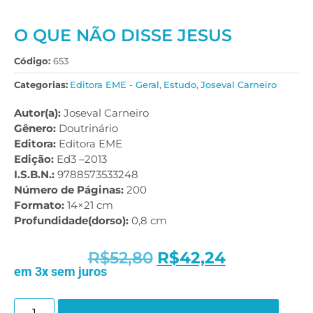
O QUE NÃO DISSE JESUS
Código:
653
Categorias:
Editora EME - Geral
,
Estudo
,
Joseval Carneiro
Autor(a):
Joseval Carneiro
Gênero:
Doutrinário
Editora:
Editora EME
Edição:
Ed3 –2013
I.S.B.N.:
9788573533248
Número de Páginas:
200
Formato:
14×21 cm
Profundidade(dorso):
0,8 cm
R$
52,80
R$
42,24
em 3x sem juros