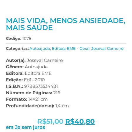
MAIS VIDA, MENOS ANSIEDADE,
MAIS SAÚDE
Código:
1078
Categorias:
Autoajuda
,
Editora EME - Geral
,
Joseval Carneiro
Autor(a):
Joseval Carneiro
Gênero:
Autoajuda
Editora:
Editora EME
Edição:
Ed1 –2010
I.S.B.N.:
9788573534481
Número de Páginas:
216
Formato:
14×21 cm
Profundidade(dorso):
1,4 cm
R$
51,00
R$
40,80
em 3x sem juros