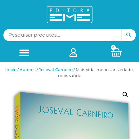
0
Início
/
ㅤAutores
/
Joseval Carneiro
/ Mais vida, menos ansiedade,
mais saúde