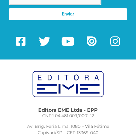
Enviar
Editora EME Ltda - EPP
CNPJ 04.481.009/0001-12
Av. Brig. Faria Lima, 1080 – Vila Fátima
Capivari/SP – CEP 13369-040