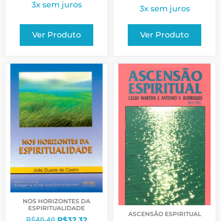
3x sem juros
3x sem juros
Ver Produto
Ver Produto
NOS HORIZONTES DA
ESPIRITUALIDADE
ASCENSÃO ESPIRITUAL
R$
32,32
R$
40,40