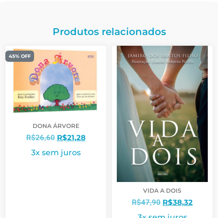
Produtos relacionados
45% OFF
DONA ÁRVORE
R$
21,28
R$
26,60
3x sem juros
VIDA A DOIS
R$
38,32
R$
47,90
3x sem juros