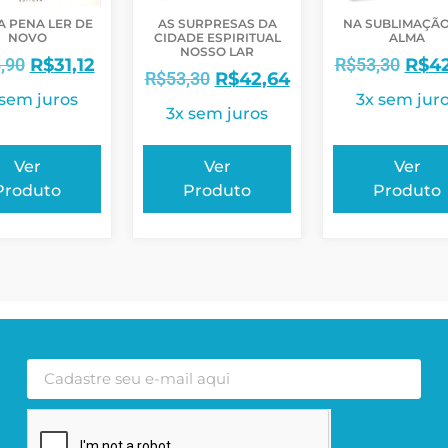
AS SURPRESAS DA
NA SUBLIMAÇÃO
A PENA LER DE
CIDADE ESPIRITUAL
ALMA
NOVO
NOSSO LAR
R$
53,30
R$
4
,90
R$
31,12
R$
53,30
R$
42,64
3x sem jur
 sem juros
3x sem juros
Ver
Ver
Ver
Produto
Produto
Produto