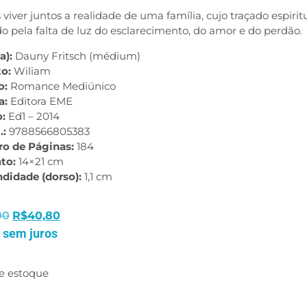
viver juntos a realidade de uma família, cujo traçado espirit
do pela falta de luz do esclarecimento, do amor e do perdão.
a):
Dauny Fritsch (médium)
to:
Wiliam
o:
Romance Mediúnico
a:
Editora EME
o:
Ed1 – 2014
.:
9788566805383
o de Páginas:
184
to:
14×21 cm
ndidade (dorso):
1,1 cm
00
R$
40,80
 sem juros
e estoque