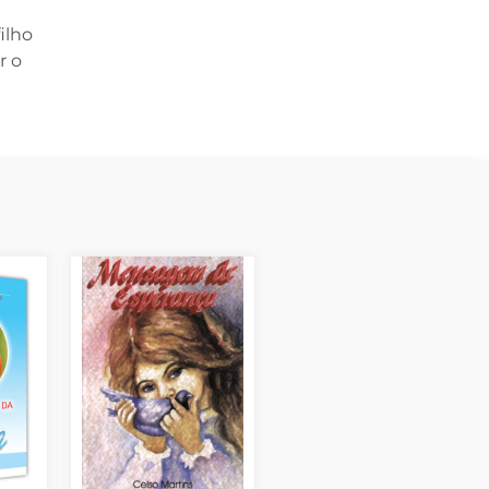
ilho
r o