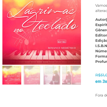
Vamos 
altera
Autor(
Espíri
Gêner
Editor
Ediçã
I.S.B.N
Númer
Forma
Profu
R$
51,
em 3x
Fora d