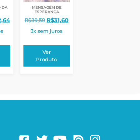
 DA
MENSAGEM DE
ESPERANÇA
2,64
R$
39,50
R$
31,60
os
3x sem juros
Ver
Produto