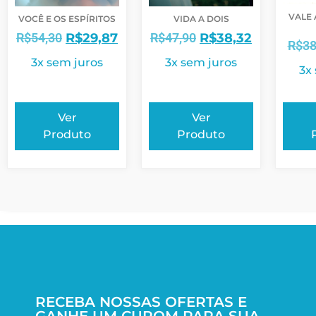
VALE 
VOCÊ E OS ESPÍRITOS
VIDA A DOIS
R$
54,30
R$
29,87
R$
47,90
R$
38,32
R$
38
3x sem juros
3x sem juros
3x
Ver
Ver
Produto
Produto
RECEBA NOSSAS OFERTAS E
GANHE UM CUPOM PARA SUA