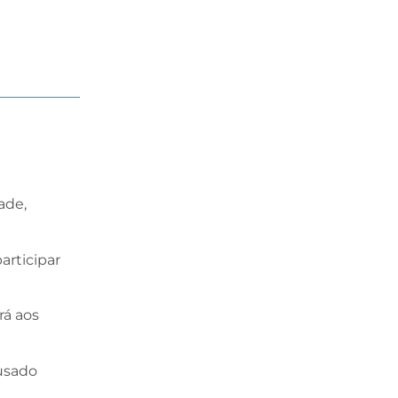
ade,
articipar
rá aos
ausado