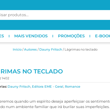
ES
MAIS VENDIDOS
PROMOÇÕES
E-BOO
Início
/
ㅤAutores
/
Dauny Fritsch
/ Lágrimas no teclado
RIMAS NO TECLADO
:
1402
ias:
Dauny Fritsch
,
Editora EME - Geral
,
Romance
eremos quando um espírito deseja aperfeiçoar os sentimento
ido num ambiente familiar que irá burilar suas imperfeições.