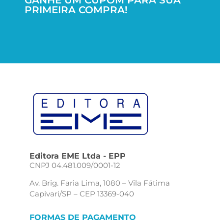
PRIMEIRA COMPRA!
Editora EME Ltda - EPP
CNPJ 04.481.009/0001-12
Av. Brig. Faria Lima, 1080 – Vila Fátima
Capivari/SP – CEP 13369-040
FORMAS DE PAGAMENTO