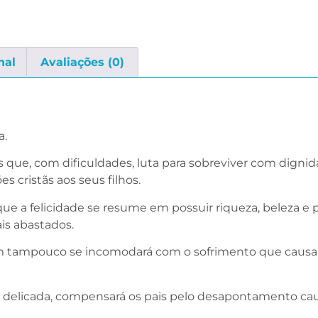
nal
Avaliações (0)
a.
s que, com dificuldades, luta para sobreviver com dignid
 cristãs aos seus filhos.
 que a felicidade se resume em possuir riqueza, beleza e p
is abastados.
em tampouco se incomodará com o sofrimento que causa
a e delicada, compensará os pais pelo desapontamento c