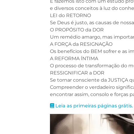
E fazemos isto com um estudo prof
e diversos conceitos à luz do conh
LEI do RETORNO
Se Deus é justo, as causas de nossa
O PROPÓSITO da DOR
Um remédio amargo, mas importante
A FORÇA da RESIGNAÇÃO
Os benefícios do BEM sofrer e as im
A REFORMA ÍNTIMA
O processo de transformação do mun
RESSIGNIFICAR a DOR
Se tornar consciente da JUSTIÇA q
Compreender o verdadeiro signific
encontrar assim, consolo e forças pa
Leia as primeiras páginas grátis.
Tocador
de
vídeo