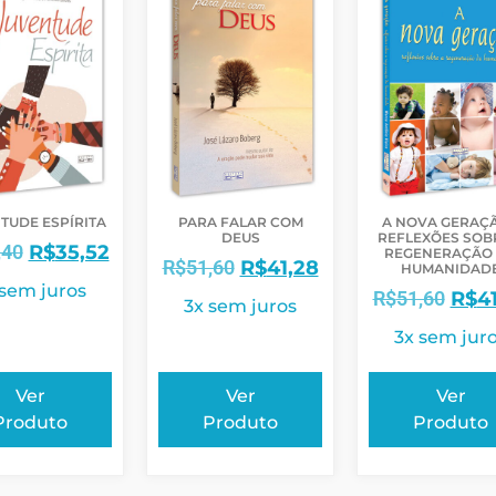
TUDE ESPÍRITA
PARA FALAR COM
A NOVA GERAÇÃ
DEUS
REFLEXÕES SOB
,40
R$
35,52
REGENERAÇÃO
R$
51,60
R$
41,28
HUMANIDAD
 sem juros
R$
51,60
R$
4
3x sem juros
3x sem jur
Ver
Ver
Ver
Produto
Produto
Produto