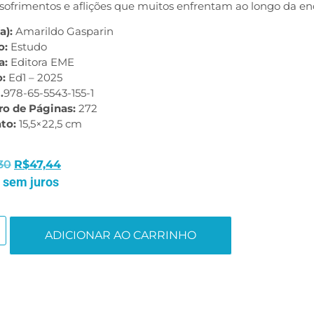
 sofrimentos e aflições que muitos enfrentam ao longo da e
a):
Amarildo Gasparin
o:
Estudo
a:
Editora EME
o:
Ed1 – 2025
.
978-65-5543-155-1
o de Páginas:
272
to:
15,5×22,5 cm
30
R$
47,44
 sem juros
ADICIONAR AO CARRINHO