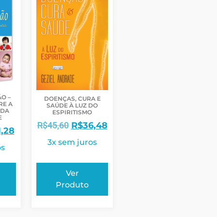
O –
DOENÇAS, CURA E
RE A
SAÚDE À LUZ DO
 DA
ESPIRITISMO
E
R$
45,60
R$
36,48
1,28
3x sem juros
os
Ver
Produto