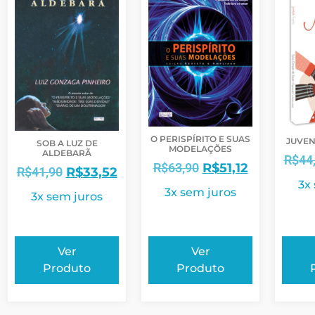
O PERISPÍRITO E SUAS
JUVEN
SOB A LUZ DE
MODELAÇÕES
ALDEBARÃ
R$
44
R$
63,90
R$
51,12
R$
41,90
R$
33,52
3x
3x sem juros
3x sem juros
Ver
Ver
Produto
Produto