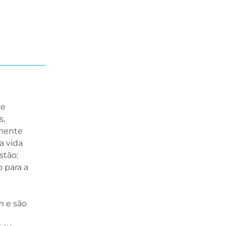
ue
s,
mente
a vida
stão:
 para a
m e são