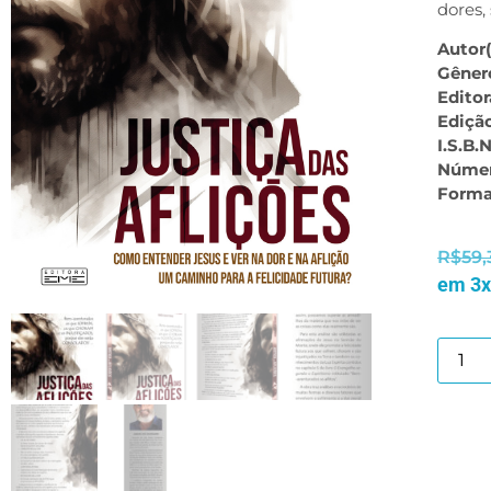
dores,
Autor(
Gêner
Editor
Ediçã
I.S.B.N
Númer
Forma
R$
59,
em 3x