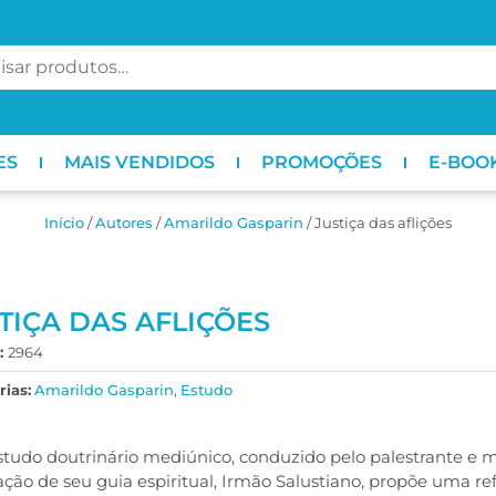
ES
MAIS VENDIDOS
PROMOÇÕES
E-BOO
Início
/
ㅤAutores
/
Amarildo Gasparin
/ Justiça das aflições
TIÇA DAS AFLIÇÕES
:
2964
ias:
Amarildo Gasparin
,
Estudo
studo doutrinário mediúnico, conduzido pelo palestrante e 
ação de seu guia espiritual, Irmão Salustiano, propõe uma re