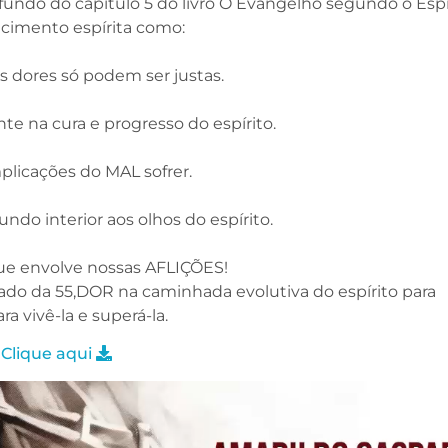
undo do capítulo 5 do livro O Evangelho segundo o Espi
ecimento espírita como:
s dores só podem ser justas.
 na cura e progresso do espírito.
plicações do MAL sofrer.
do interior aos olhos do espírito.
ue envolve nossas AFLIÇÕES!
ado da 55,DOR na caminhada evolutiva do espírito para
ra vivê-la e superá-la.
 Clique aqui