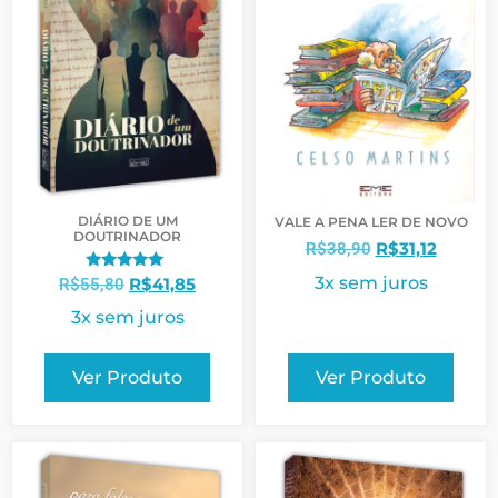
DIÁRIO DE UM
VALE A PENA LER DE NOVO
DOUTRINADOR
R$
31,12
R$
38,90
3x sem juros
Avaliação
R$
41,85
R$
55,80
5.00
de 5
3x sem juros
Ver Produto
Ver Produto