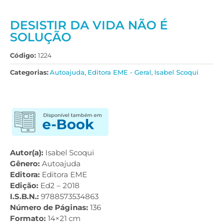
DESISTIR DA VIDA NÃO É
SOLUÇÃO
Código:
1224
Categorias:
Autoajuda
,
Editora EME - Geral
,
Isabel Scoqui
Autor(a):
Isabel Scoqui
Gênero:
Autoajuda
Editora:
Editora EME
Edição:
Ed2 – 2018
I.S.B.N.:
9788573534863
Número de Páginas:
136
Formato:
14×21 cm