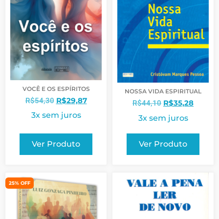
VOCÊ E OS ESPÍRITOS
NOSSA VIDA ESPIRITUAL
R$
29,87
R$
54,30
R$
35,28
R$
44,10
3x sem juros
3x sem juros
Ver Produto
Ver Produto
25% OFF