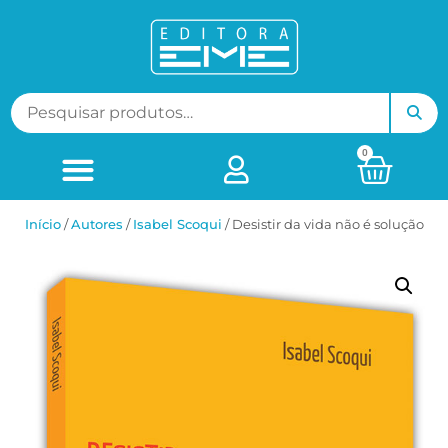
0
Início
/
ㅤAutores
/
Isabel Scoqui
/ Desistir da vida não é solução