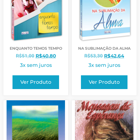
ENQUANTO TEMOS TEMPO
NA SUBLIMAÇÃO DA ALMA
R$
40,80
R$
42,64
R$
51,00
R$
53,30
3x sem juros
3x sem juros
Ver Produto
Ver Produto