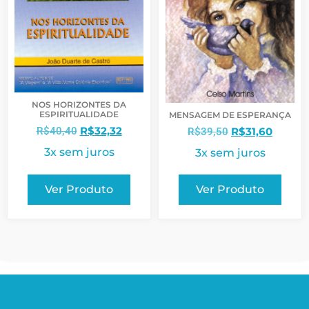
NOS HORIZONTES DA
ESPIRITUALIDADE
MENSAGEM DE ESPERANÇA
R$
32,32
R$
40,40
R$
31,60
R$
39,50
3x sem juros
3x sem juros
Ver Produto
Ver Produto