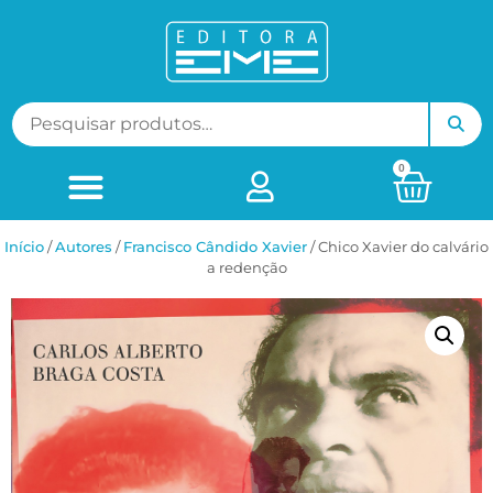
0
Início
/
ㅤAutores
/
Francisco Cândido Xavier
/ Chico Xavier do calvário
a redenção