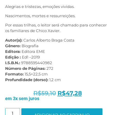
Alegrias e tristezas, emoções vividas.
Nascimentos, mortes e ressurreições.
Por essas trilhas, o leitor será chamado para conhecer
os familiares de Chico Xavier.
Autor(a):
Carlos Alberto Braga Costa
Gênero:
Biografia
Editora:
Editora EME
Edição :
Ed1 –2019
I.S.B.N.:
9788595440982
Número de Páginas:
272
Formato:
15,5×22,5 cm
Profundidade (dorso):
1,2 cm
R$
59,10
R$
47,28
em 3x sem juros