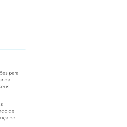
ões para
ar da
seus
us
undo de
ença no