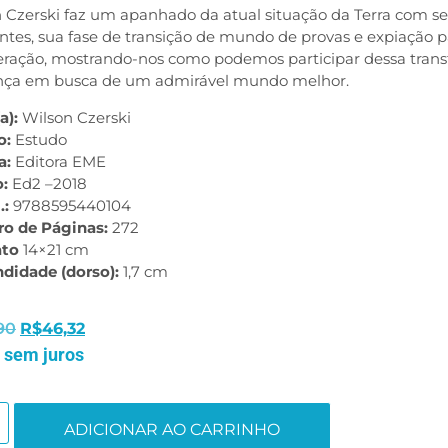
 Czerski faz um apanhado da atual situação da Terra com s
ntes, sua fase de transição de mundo de provas e expiação
ração, mostrando-nos como podemos participar dessa trans
ença em busca de um admirável mundo melhor.
a):
Wilson Czerski
o:
Estudo
a:
Editora EME
o:
Ed2 –2018
.:
9788595440104
o de Páginas:
272
ato
14×21 cm
ndidade (dorso):
1,7 cm
90
R$
46,32
 sem juros
ADICIONAR AO CARRINHO