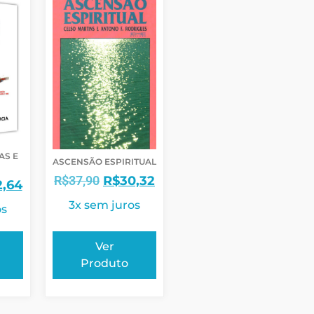
AS E
ASCENSÃO ESPIRITUAL
R$
37,90
R$
30,32
2,64
3x sem juros
os
Ver
Produto