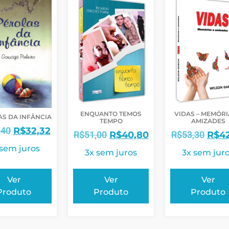
ENQUANTO TEMOS
VIDAS – MEMÓRI
S DA INFÂNCIA
TEMPO
AMIZADES
,40
R$
32,32
R$
51,00
R$
40,80
R$
53,30
R$
4
 sem juros
3x sem juros
3x sem jur
Ver
Ver
Ver
Produto
Produto
Produto