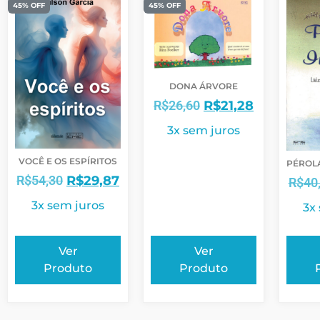
45% OFF
45% OFF
DONA ÁRVORE
R$
26,60
R$
21,28
3x sem juros
VOCÊ E OS ESPÍRITOS
PÉROLA
R$
54,30
R$
29,87
R$
40
3x sem juros
3x
Ver
Ver
Produto
Produto