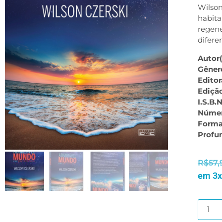
Wilson
habita
regene
difer
Autor(
Gêner
Editor
Ediçã
I.S.B.N
Númer
Form
Profu
R$
57,
em 3x