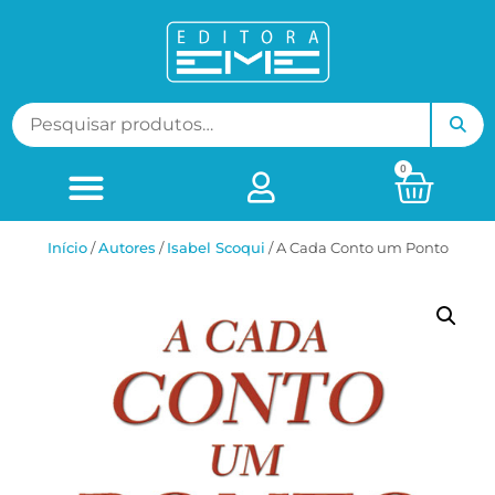
0
Início
/
ㅤAutores
/
Isabel Scoqui
/ A Cada Conto um Ponto