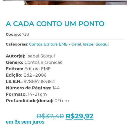
A CADA CONTO UM PONTO
Código:
730
Categorias:
Contos
,
Editora EME - Geral
,
Isabel Scoqui
Autor(a):
Isabel Scoqui
Gênero:
Contos e crônicas
Editora:
Editora EME
Edição:
Ed2 –2006
I.S.B.N.:
9788573533521
Número de Páginas:
144
Formato:
14×21 cm
Profundidade(dorso):
0,9 cm
R$
37,40
R$
29,92
em 3x sem juros