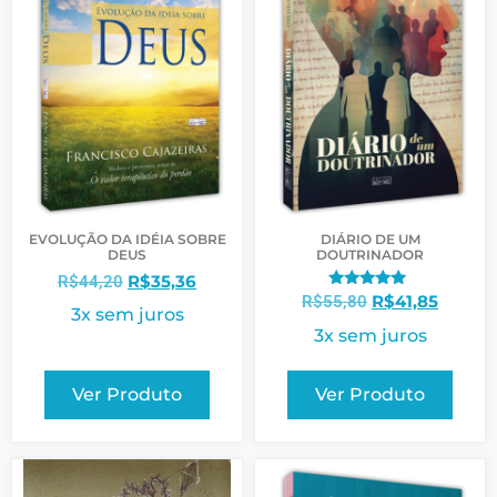
EVOLUÇÃO DA IDÉIA SOBRE
DIÁRIO DE UM
DEUS
DOUTRINADOR
R$
35,36
R$
44,20
Avaliação
R$
41,85
R$
55,80
3x sem juros
5.00
de 5
3x sem juros
Ver Produto
Ver Produto