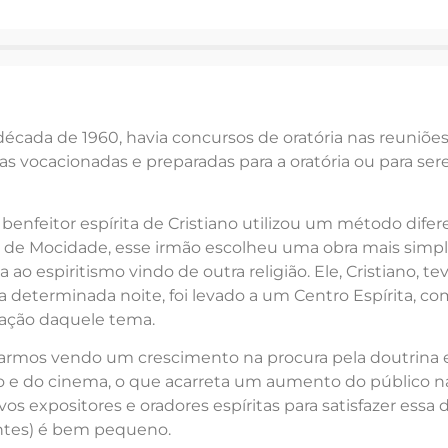
 década de 1960, havia concursos de oratória nas reuniõe
as vocacionadas e preparadas para a oratória ou para se
enfeitor espírita de Cristiano utilizou um método difer
s de Mocidade, esse irmão escolheu uma obra mais simpl
a ao espiritismo vindo de outra religião. Ele, Cristiano, 
a determinada noite, foi levado a um Centro Espírita, 
ntação daquele tema.
starmos vendo um crescimento na procura pela doutrina 
são e do cinema, o que acarreta um aumento do público n
vos expositores e oradores espíritas para satisfazer ess
antes) é bem pequeno.