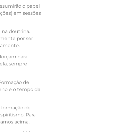
 assumirão o papel
sições) em sessões
 na doutrina.
amente por ser
riamente.
sforçam para
refa, sempre
 Formação de
ueno e o tempo da
a formação de
spiritismo. Para
onamos acima.