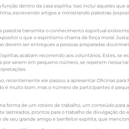
a função dentro da casa espírita. Isso inclui aqueles que
trina, escrevendo artigos e ministrando palestras (expo
 a palestra transmite o conhecimento espiritual existente
xpositor o que o espiritismo chama de força moral. Just
ras devem ser entregues a pessoas preparadas doutrina
 Espíritas acabam recorrendo aos voluntários. Estes, se e
 mas por serem em pequeno número, se repetem nessa ta
rpretações.
o, recentemente ele passou a apresentar Oficinas para
ltado é muito bom, mas o número de participantes é peq
, na forma de um roteiro de trabalho, um conteúdo para 
e lastreados, prontos para o trabalho de divulgação do e
e de seu grande amigo e benfeitor espírita, que menci