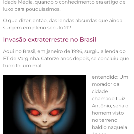
Idade Média, quando o conhecimento era artigo de
luxo para pouquíssimos.
O que dizer, então, das lendas absurdas que ainda
surgem em pleno século 21?
Invasão extraterrestre no Brasil
Aqui no Brasil, em janeiro de 1996, surgiu a lenda do
ET de Varginha. Catorze anos depois, se concluiu que
tudo foi um mal
entendido: Um
morador da
cidade
chamado Luiz
Antônio, seria o
homem visto
no terreno
baldio naquela