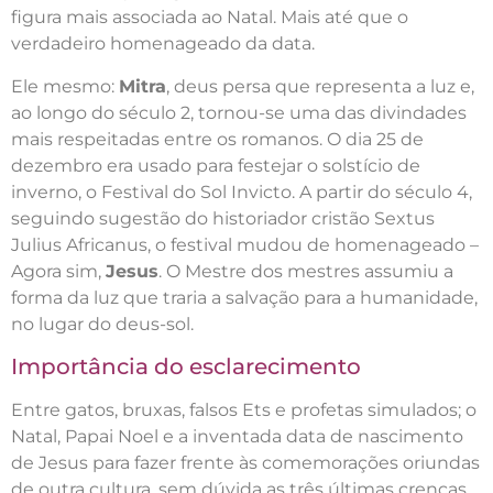
figura mais associada ao Natal. Mais até que o
verdadeiro homenageado da data.
Ele mesmo:
Mitra
, deus persa que representa a luz e,
ao longo do século 2, tornou-se uma das divindades
mais respeitadas entre os romanos. O dia 25 de
dezembro era usado para festejar o solstício de
inverno, o Festival do Sol Invicto. A partir do século 4,
seguindo sugestão do historiador cristão Sextus
Julius Africanus, o festival mudou de homenageado –
Agora sim,
Jesus
. O Mestre dos mestres assumiu a
forma da luz que traria a salvação para a humanidade,
no lugar do deus-sol.
Importância do esclarecimento
Entre gatos, bruxas, falsos Ets e profetas simulados; o
Natal, Papai Noel e a inventada data de nascimento
de Jesus para fazer frente às comemorações oriundas
de outra cultura, sem dúvida as três últimas crenças