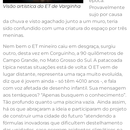
época.
Visão artística do ET de Varginha
Provavelmente
sujo por causa
da chuva e visto agachado junto a um muro, teria
sido confundido com uma criatura do espaço por três
meninas.
Nem bem o ET mineiro caiu em desgraça, surgiu
outro, desta vez em Corguinho, a 90 quilômetros de
Campo Grande, no Mato Grosso do Sul. A patacoada
típica nestas situações está de volta: O ET vem de
lugar distante, representa uma raça muito evoluída,
diz que é jovem ainda – só têm 4010 anos -, e fala
com voz afetada de desenho infantil. Sua mensagem
aos terráqueos? “Apenas busquem o conhecimento”.
Tão profundo quanto uma piscina vazia. Ainda assim,
há os que abraçaram a ideia e participaram do projeto
de construir uma cidade do futuro “atendendo a
fórmulas inovadoras que dificultem destelhamento
das unidades, caso ocorram acidentes climáticos na