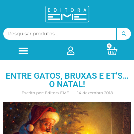
0
ENTRE GATOS, BRUXAS E ET’S…
O NATAL!
Escrito por:
Editora EME
14 dezembro 2018