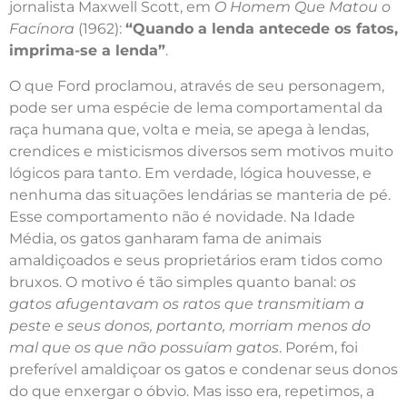
jornalista Maxwell Scott, em
O Homem Que Matou o
Facínora
(1962):
“Quando a lenda antecede os fatos,
imprima-se a lenda”
.
O que Ford proclamou, através de seu personagem,
pode ser uma espécie de lema comportamental da
raça humana que, volta e meia, se apega à lendas,
crendices e misticismos diversos sem motivos muito
lógicos para tanto. Em verdade, lógica houvesse, e
nenhuma das situações lendárias se manteria de pé.
Esse comportamento não é novidade. Na Idade
Média, os gatos ganharam fama de animais
amaldiçoados e seus proprietários eram tidos como
bruxos. O motivo é tão simples quanto banal:
os
gatos afugentavam os ratos que transmitiam a
peste e seus donos, portanto, morriam menos do
mal que os que não possuíam gatos
. Porém, foi
preferível amaldiçoar os gatos e condenar seus donos
do que enxergar o óbvio. Mas isso era, repetimos, a