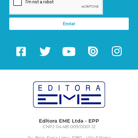
Enviar
Editora EME Ltda - EPP
CNPJ 04.481.009/0001-12
Av. Brig. Faria Lima, 1080 – Vila Fátima