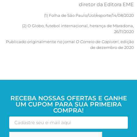
diretor da Editora EME
(1) Folha de São Paulo/Uol/esporte/14/08/2020
(2) O Globo, futebol internacional, herança de Maradona,
26/11/2020
Publicado originalmente no jornal
O Correio de Capivari
, edição
de dezembro de 2020
RECEBA NOSSAS OFERTAS E GANHE
UM CUPOM PARA SUA PRIMEIRA
COMPRA!