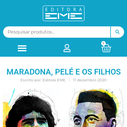
0
MARADONA, PELÉ E OS FILHOS
Escrito por:
Editora EME
11 dezembro 2020