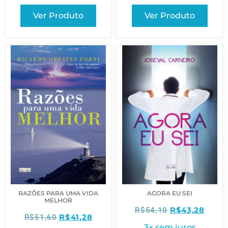
Ver Produto
Ver Produto
RAZÕES PARA UMA VIDA
AGORA EU SEI
MELHOR
R$
43,28
R$
54,10
R$
41,28
R$
51,60
3x sem juros