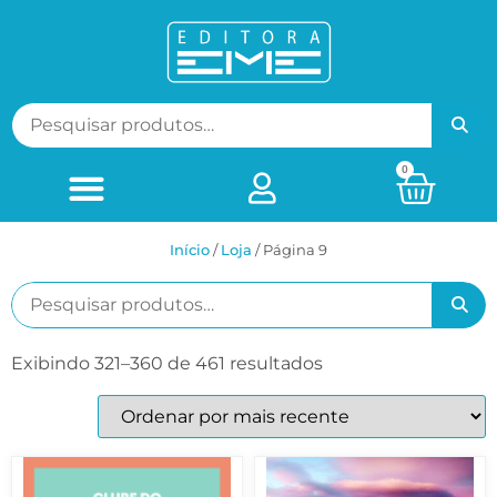
0
Início
/
Loja
/ Página 9
Exibindo 321–360 de 461 resultados