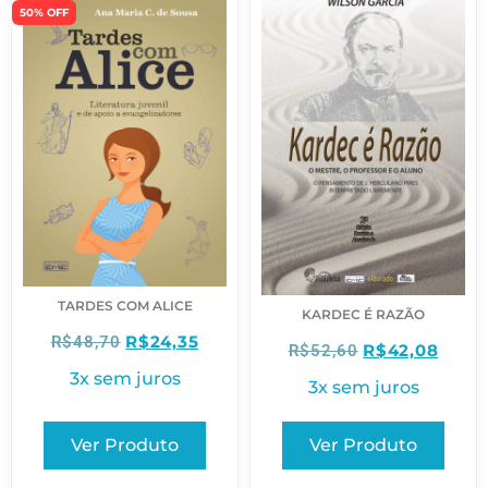
50% OFF
TARDES COM ALICE
KARDEC É RAZÃO
R$
24,35
R$
48,70
R$
42,08
R$
52,60
3x sem juros
3x sem juros
Ver Produto
Ver Produto