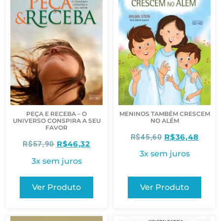
MENINOS TAMBÉM CRESCEM
PEÇA E RECEBA – O
NO ALÉM
UNIVERSO CONSPIRA A SEU
FAVOR
R$
36,48
R$
45,60
R$
46,32
R$
57,90
3x sem juros
3x sem juros
Ver Produto
Ver Produto