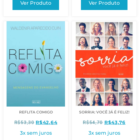
Ver Produto
Ver Produto
REFLITA COMIGO
SORRIA: VOCÊ JÁ É FELIZ!
R$
42,64
R$
43,76
R$
53,30
R$
54,70
3x sem juros
3x sem juros