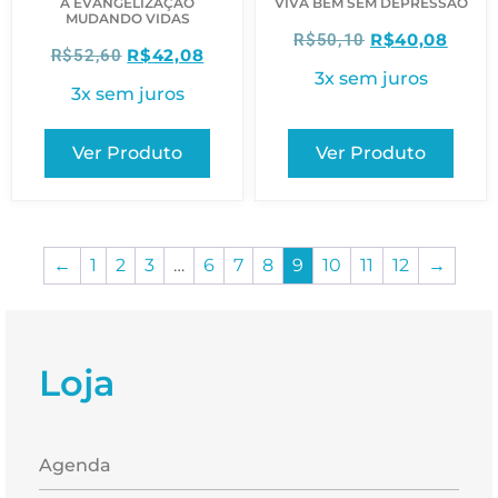
A EVANGELIZAÇÃO
VIVA BEM SEM DEPRESSÃO
MUDANDO VIDAS
R$
40,08
R$
50,10
R$
42,08
R$
52,60
3x sem juros
3x sem juros
Ver Produto
Ver Produto
←
1
2
3
…
6
7
8
9
10
11
12
→
Loja
Agenda