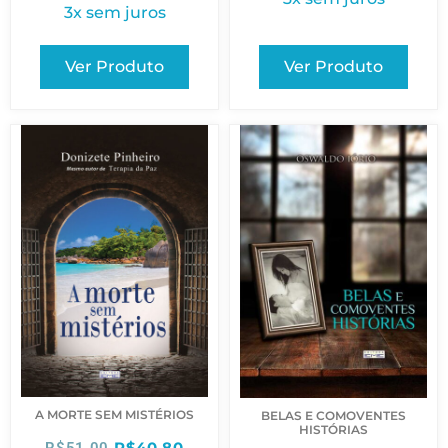
3x sem juros
Ver Produto
Ver Produto
A MORTE SEM MISTÉRIOS
BELAS E COMOVENTES
HISTÓRIAS
R$
40,80