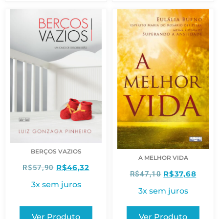
BERÇOS VAZIOS
A MELHOR VIDA
R$
46,32
R$
57,90
R$
37,68
R$
47,10
3x sem juros
3x sem juros
Ver Produto
Ver Produto