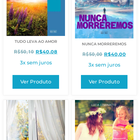
TUDO LEVA AO AMOR
NUNCA MORREREMOS
R$
40,08
R$
50,10
R$
40,00
R$
50,00
3x sem juros
3x sem juros
Ver Produto
Ver Produto