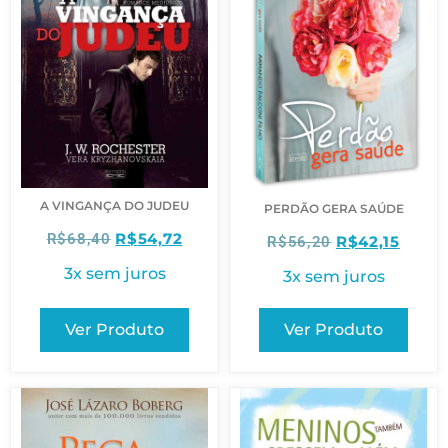
A VINGANÇA DO JUDEU
PERDÃO GERA SAÚDE
R$
54,72
R$
68,40
R$
42,15
R$
56,20
3x sem juros
3x sem juros
Ver Produto
Ver Produto