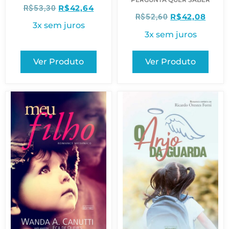
R$
42,64
R$
53,30
R$
42,08
R$
52,60
3x sem juros
3x sem juros
Ver Produto
Ver Produto