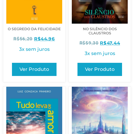
O SEGREDO DA FELICIDADE
NO SILÊNCIO DOS
CLAUSTROS
R$
44,96
R$
56,20
R$
47,44
R$
59,30
3x sem juros
3x sem juros
Ver Produto
Ver Produto