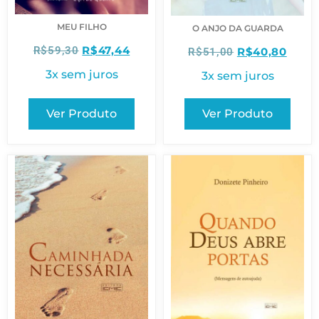
MEU FILHO
O ANJO DA GUARDA
R$
47,44
R$
59,30
R$
40,80
R$
51,00
3x sem juros
3x sem juros
Ver Produto
Ver Produto