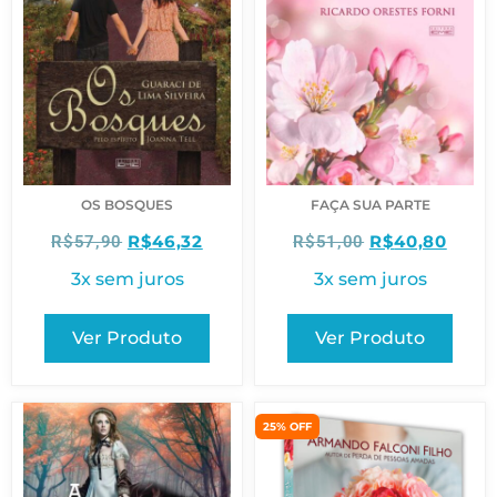
OS BOSQUES
FAÇA SUA PARTE
R$
46,32
R$
40,80
R$
57,90
R$
51,00
3x sem juros
3x sem juros
Ver Produto
Ver Produto
25% OFF