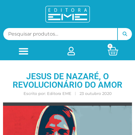
0
JESUS DE NAZARÉ, O
REVOLUCIONÁRIO DO AMOR
Escrito por:
Editora EME
23 outubro 2020