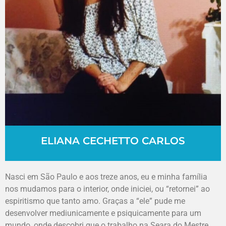
ELIANA CECHETTO CARLOS
Nasci em São Paulo e aos treze anos, eu e minha família
nos mudamos para o interior, onde iniciei, ou “retornei” ao
espiritismo que tanto amo. Graças a “ele” pude me
desenvolver mediunicamente e psiquicamente para um
mundo, onde descobri que o trabalho na Seara do Mestre