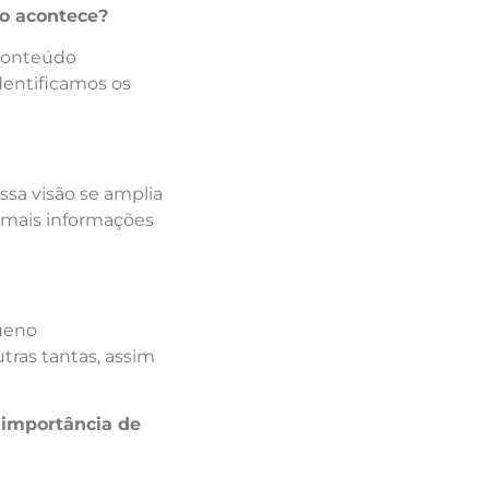
o acontece?
 conteúdo
dentificamos os
ssa visão se amplia
s mais informações
queno
ras tantas, assim
a importância de