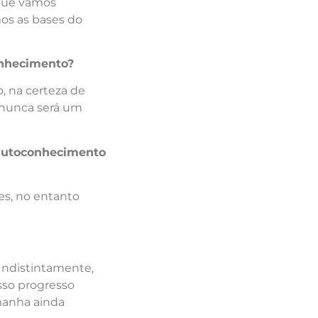
 que vamos
os as bases do
nhecimento?
, na certeza de
 nunca será um
e autoconhecimento
es, no entanto
Indistintamente,
sso progresso
amanha ainda