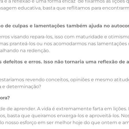
 e a reflexão é uma forma eficaz de fixarmos as lições
agem educativa, basta que reflitamos para encontrarm
o de culpas e lamentações também ajuda no autoco
erros visando repara-los, isso com maturidade e otimismo
, mas pranteá-los ou nos acomodarmos nas lamentações
alhando na redenção.
 defeitos e erros. Isso não tornaria uma reflexão d
ue estaríamos revendo conceitos, opiniões e mesmo atitud
ia e determinação?
ora?
de aprender. A vida é extremamente farta em lições. 
s, basta que queiramos enxerga-los e aproveitá-los. No
 pelo nosso esforço em ser melhor hoje do que ontem e 