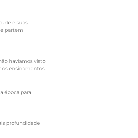
itude e suas
que partem
não havíamos visto
ar os ensinamentos.
la época para
is profundidade