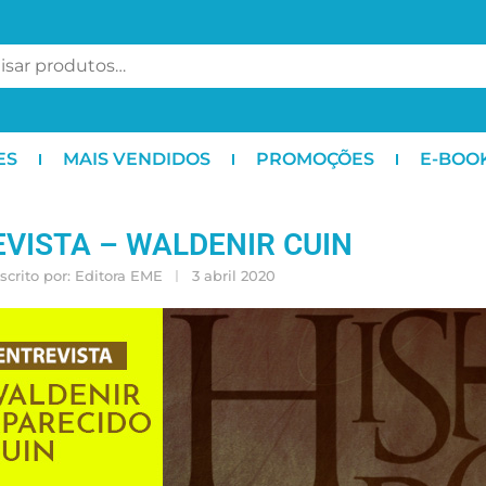
ES
MAIS VENDIDOS
PROMOÇÕES
E-BOO
VISTA – WALDENIR CUIN
scrito por:
Editora EME
3 abril 2020