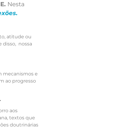
ME.
Nesta
exões.
o, atitude ou
 disso, nossa
 em mecanismos e
em ao progresso
.
orro aos
na, textos que
ões doutrinárias