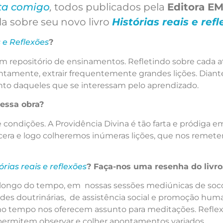
ita comigo
,
todos publicados pela
Editora E
ala sobre seu novo livro
Histórias reais e refl
s e Reflexões
?
 repositório de ensinamentos. Refletindo sobre cada at
mente, extrair frequentemente grandes lições. Diante
 junto daqueles que se interessam pelo aprendizado.
 essa obra?
condições. A Providência Divina é tão farta e pródiga
cera e logo colheremos inúmeras lições, que nos remet
órias reais e reflexões
? Faça-nos uma resenha do livro
ao longo do tempo, em nossas sessões mediúnicas de soc
s doutrinárias, de assistência social e promoção huma
o tempo nos oferecem assunto para meditações. Reflex
 permitem observar e colher apontamentos variados.