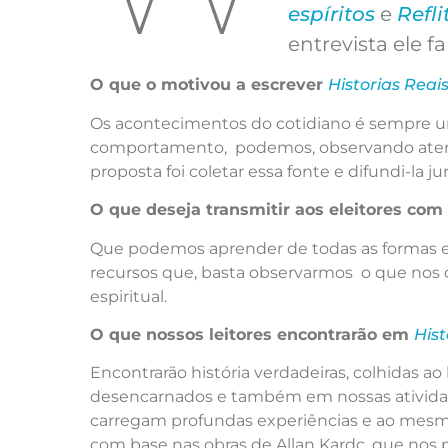
espíritos
e
Refl
entrevista ele f
O que o motivou a escrever
Historias Reai
Os acontecimentos do cotidiano é sempre um
comportamento, podemos, observando atenta
proposta foi coletar essa fonte e difundi-la
O que deseja transmitir aos eleitores com
Que podemos aprender de todas as formas e 
recursos que, basta observarmos o que nos 
espiritual.
O que nossos leitores encontrarão em
Hist
Encontrarão história verdadeiras, colhidas 
desencarnados e também em nossas atividade
carregam profundas experiências e ao mesm
com base nas obras de Allan Kardc, que nos