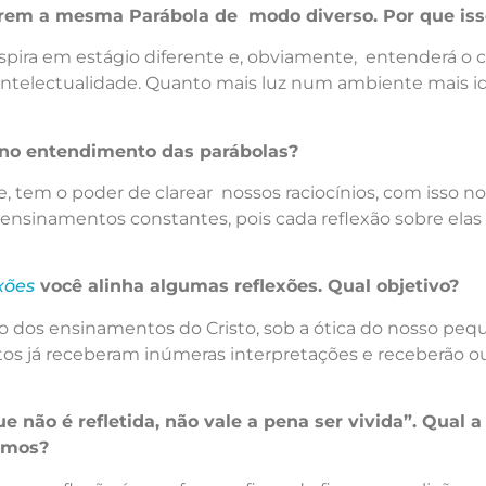
em a mesma Parábola de modo diverso. Por que iss
espira em estágio diferente e, obviamente, entenderá o
e intelectualidade. Quanto mais luz num ambiente mais i
 no entendimento das parábolas?
, tem o poder de clarear nossos raciocínios, com isso no
us ensinamentos constantes, pois cada reflexão sobre ela
exões
você alinha algumas reflexões. Qual objetivo?
o dos ensinamentos do Cristo, sob a ótica do nosso pe
s já receberam inúmeras interpretações e receberão out
ue não é refletida, não vale a pena ser vivida”. Qual 
vemos?