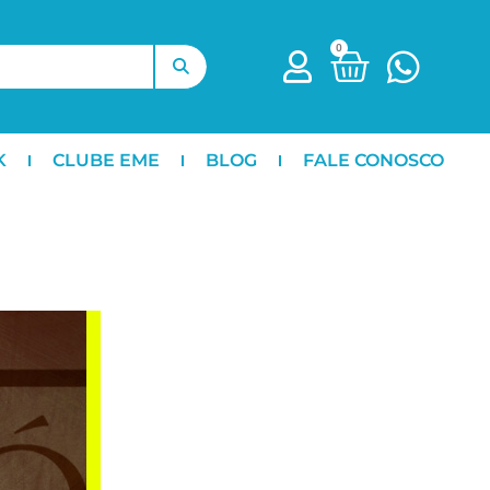
0
K
CLUBE EME
BLOG
FALE CONOSCO