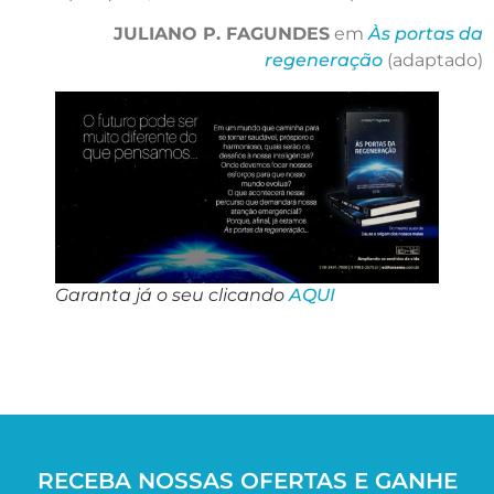
JULIANO P. FAGUNDES
em
Às portas da
regeneração
(adaptado)
Garanta já o seu clicando
AQUI
RECEBA NOSSAS OFERTAS E GANHE