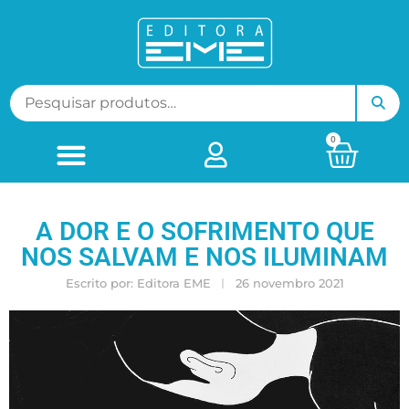
0
A DOR E O SOFRIMENTO QUE
NOS SALVAM E NOS ILUMINAM
Escrito por:
Editora EME
26 novembro 2021